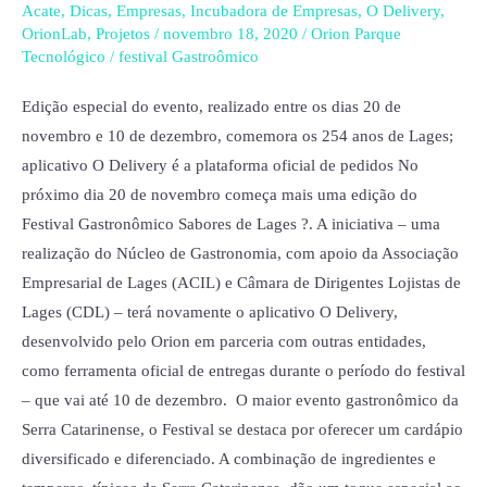
Sabores
Acate
,
Dicas
,
Empresas
,
Incubadora de Empresas
,
O Delivery
,
de
OrionLab
,
Projetos
/
novembro 18, 2020
/
Orion Parque
Tecnológico
/
festival Gastroômico
Lages
traz
Edição especial do evento, realizado entre os dias 20 de
de
novembro e 10 de dezembro, comemora os 254 anos de Lages;
volta
aplicativo O Delivery é a plataforma oficial de pedidos No
opções
próximo dia 20 de novembro começa mais uma edição do
com
Festival Gastronômico Sabores de Lages ?. A iniciativa – uma
pratos
realização do Núcleo de Gastronomia, com apoio da Associação
exclusivos
Empresarial de Lages (ACIL) e Câmara de Dirigentes Lojistas de
e
Lages (CDL) – terá novamente o aplicativo O Delivery,
inéditos
desenvolvido pelo Orion em parceria com outras entidades,
como ferramenta oficial de entregas durante o período do festival
– que vai até 10 de dezembro. O maior evento gastronômico da
Serra Catarinense, o Festival se destaca por oferecer um cardápio
diversificado e diferenciado. A combinação de ingredientes e