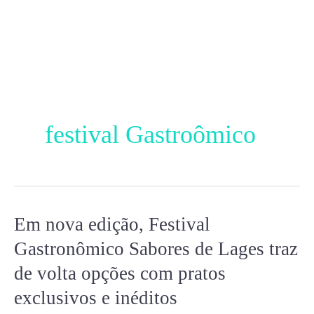
Ir
para
o
conteúdo
festival Gastroômico
Em nova edição, Festival
Em
nova
Gastronômico Sabores de Lages traz
edição,
de volta opções com pratos
Festival
exclusivos e inéditos
Gastronômico