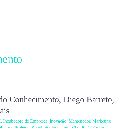
mento
do Conhecimento, Diego Barreto,
ais
C
,
Incubadora de Empresas
,
Inovação
,
Mantenedor
,
Marketing
efeitura
,
Projetos
,
Reuni
,
Startups
/
junho 23, 2021
/
Orion