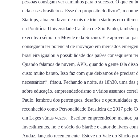
pessoas consigam ver caminhos para o sucesso. O que eu bus
e da cases brasileiros. Esse é o proposito do livro\”, rec
Startups, atua em favor de mais de trinta startups em dife
na Pontifícia Universidade Católica de São Paulo, também
executivo sênior da Movile e da Suzano. Ele aproveitou par
conseguem ter potencial de inovação em mercados emergent
brasileira igualou a possibilidade dos países conseguirem
Quando falamos de nuvem, APIs, quando a gente fala disso 
custo muito barato. Isso faz com que deixamos de precisar 
necessários\”, frisou. Fechando a noite, às 18h30, uma das 
sobre educação, empreendedorismo e vários assuntos corre
Paulo, lembrou dos perrengues, desafios e oportunidades q
reconhecido como Personalidade Brasileira de 2017 pelo Co
em Lages várias vezes. Escritor, empreendedor, mentor, pal
Investimentos, hoje é sócio do StartSe e autor de livros com
Audaz, lançado recentemente. Esteve no Vale do Silício por 