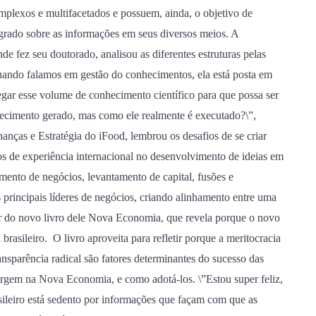
plexos e multifacetados e possuem, ainda, o objetivo de
tegrado sobre as informações em seus diversos meios. A
 fez seu doutorado, analisou as diferentes estruturas pelas
uando falamos em gestão do conhecimentos, ela está posta em
egar esse volume de conhecimento científico para que possa ser
hecimento gerado, mas como ele realmente é executado?\”,
nanças e Estratégia do iFood, lembrou os desafios de se criar
s de experiência internacional no desenvolvimento de ideias em
vimento de negócios, levantamento de capital, fusões e
 principais líderes de negócios, criando alinhamento entre uma
lar do novo livro dele Nova Economia, que revela porque o novo
brasileiro. O livro aproveita para refletir porque a meritocracia
transparência radical são fatores determinantes do sucesso das
rgem na Nova Economia, e como adotá-los. \”Estou super feliz,
sileiro está sedento por informações que façam com que as