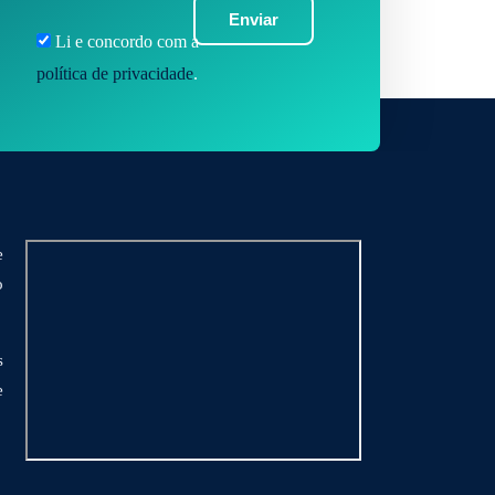
Enviar
Li e concordo com a
política de privacidade
.
e
o
s
e