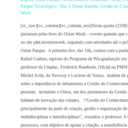
3
Parque Tecnológico
/
Dia 3
,
Diego Barreto
,
Gestão do Con
–
Week
Gestão
[vc_row][vc_column][vc_column_text]Nesta quarta (23/06
do
passaram pelas lives do Orion Week – evento gratuito que
Conhecimento,
no site plid.in/orionweek, seguindo com atividades até o 
Diego
Orion Parque. A primeira live, das 16h, contou com a partic
Barreto,
Rafael Gattino, egresso do Programa de Pós-graduação 
Mauricio
professor da Uniplac, Frederick Rambush, Oficial na PMSC
Benvenutti
Michel Avila, da Neoway e Luciene de Souza, analista de 
e
sobre a importância de debatermos a Gestão do Conhecimento
muito
presente, incluindo o Orion, um dos promotores da Gestão
mais
habitats de inovação das cidades. \”Gestão do Conheciment
principalmente da parte de criação, gestão e organização d
multidisciplinar e interdisciplinar\”, ressaltou o professor
processos, com objetivo de apoiar a criação, a transferênci