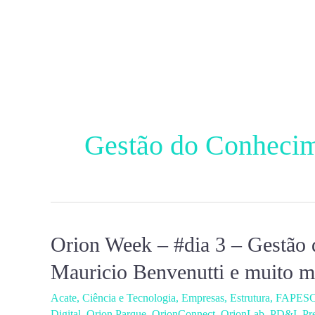
Ir
para
o
conteúdo
Gestão do Conheci
Orion Week – #dia 3 – Gestão 
Orion
Week
Mauricio Benvenutti e muito m
–
Acate
,
Ciência e Tecnologia
,
Empresas
,
Estrutura
,
FAPES
#dia
Digital
,
Orion Parque
,
OrionConnect
,
OrionLab
,
PD&I
,
Pr