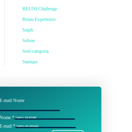
REUNI Challenge
Reuni Experience
Saiph
Sebrae
Sem categoria
Startups
E-mail Nome
Nome
*
E-mail
*