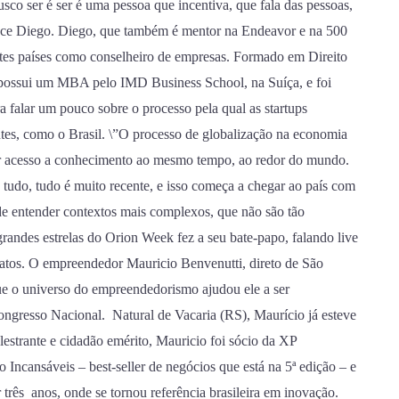
co ser é ser é uma pessoa que incentiva, que fala das pessoas,
onhece Diego. Diego, que também é mentor na Endeavor e na 500
rentes países como conselheiro de empresas. Formado em Direito
 possui um MBA pelo IMD Business School, na Suíça, e foi
a falar um pouco sobre o processo pela qual as startups
es, como o Brasil. \”O processo de globalização na economia
 ter acesso a conhecimento ao mesmo tempo, ao redor do mundo.
tudo, tudo é muito recente, e isso começa a chegar ao país com
de entender contextos mais complexos, que não são tão
grandes estrelas do Orion Week fez a seu bate-papo, falando live
latos. O empreendedor Mauricio Benvenutti, direto de São
ue o universo do empreendedorismo ajudou ele a ser
ngresso Nacional. Natural de Vacaria (RS), Maurício já esteve
estrante e cidadão emérito, Mauricio foi sócio da XP
o Incansáveis – best-seller de negócios que está na 5ª edição – e
três anos, onde se tornou referência brasileira em inovação.