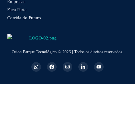
Empresas
Faça Parte
Corrida do Futuro
Orion Parque Tecnológico © 2026 | Todos os direitos reservados.
W
F
I
L
Y
h
a
n
i
o
a
c
s
n
u
t
e
t
k
t
s
b
a
e
u
a
o
g
d
b
p
o
r
i
e
p
k
a
n
m
-
i
n