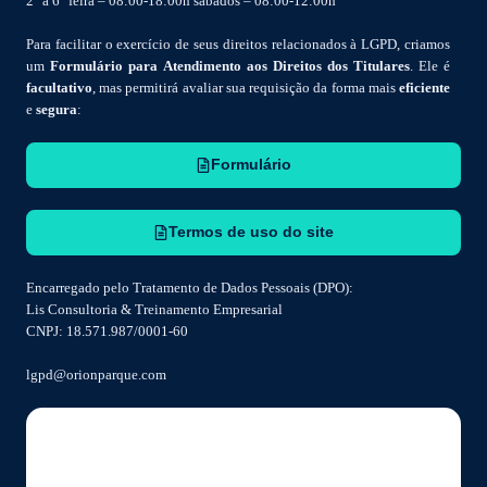
2° a 6° feira – 08:00-18:00h sábados – 08:00-12:00h
Para facilitar o exercício de seus direitos relacionados à LGPD, criamos
um
Formulário para Atendimento aos Direitos dos Titulares
. Ele é
facultativo
, mas permitirá avaliar sua requisição da forma mais
eficiente
e
segura
:
Formulário
Termos de uso do site
Encarregado pelo Tratamento de Dados Pessoais (DPO):
Lis Consultoria & Treinamento Empresarial
CNPJ: 18.571.987/0001-60
lgpd@orionparque.com