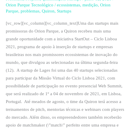
programa
Orion Parque Tecnológico
/
ecossistemas
,
medição
,
Orion
de
Parque
,
problemas
,
Quiron
,
Startups
internacionalização
[vc_row][vc_column][vc_column_text]Uma das startups mais
em
promissoras do Orion Parque, a Quiron recebeu mais uma
Portugal
grande oportunidade com a iniciativa StartOut – Ciclo Lisboa
2021, programa de apoio à inserção de startups e empresas
brasileiras nos mais promissores ecossistemas de inovação do
mundo, que divulgou as selecionadas na última segunda-feira
(12). A startup de Lages foi uma das 40 startups selecionadas
para participar da Missão Virtual do Ciclo Lisboa 2021, com
possibilidade de participação no evento presencial Web Summit,
que será realizado de 1º a 04 de novembro de 2021, em Lisboa,
Portugal. Até meados de agosto, o time da Quiron terá acesso a
treinamentos de pitch, mentorias técnicas e webinars com players
do mercado. Além disso, os empreendedores também receberão
apoio de matchmaker (\”match\” perfeito entre uma empresa e