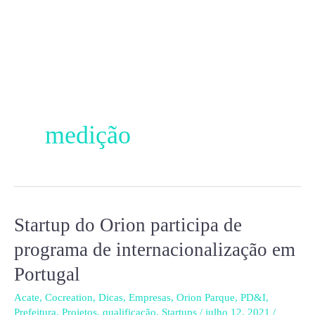
Ir
para
o
conteúdo
medição
Startup do Orion participa de
Startup
do
programa de internacionalização em
Orion
Portugal
participa
de
Acate
,
Cocreation
,
Dicas
,
Empresas
,
Orion Parque
,
PD&I
,
Prefeitura
,
Projetos
,
qualificação
,
Startups
/
julho 12, 2021
/