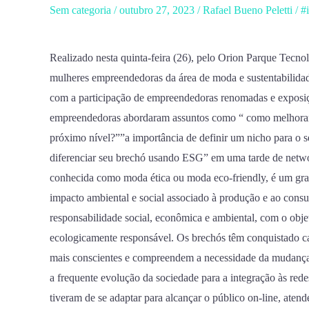
primeira
Sem categoria
/
outubro 27, 2023
/
Rafael Bueno Peletti
/
#
oficina
nesta
Realizado nesta quinta-feira (26), pelo Orion Parque Tecn
quinta-
mulheres empreendedoras da área de moda e sustentabilida
feira(26)
com a participação de empreendedoras renomadas e expos
com
empreendedoras abordaram assuntos como “ como melhorar 
participação
próximo nível?””a importância de definir um nicho para o 
de
diferenciar seu brechó usando ESG” em uma tarde de netwo
renomadas
conhecida como moda ética ou moda eco-friendly, é um gra
empreendedoras
impacto ambiental e social associado à produção e ao consu
do
responsabilidade social, econômica e ambiental, com o obje
ramo
ecologicamente responsável. Os brechós têm conquistado ca
de
mais conscientes e compreendem a necessidade da mudança 
moda
a frequente evolução da sociedade para a integração às red
e
tiveram de se adaptar para alcançar o público on-line, ate
sustentabilidade