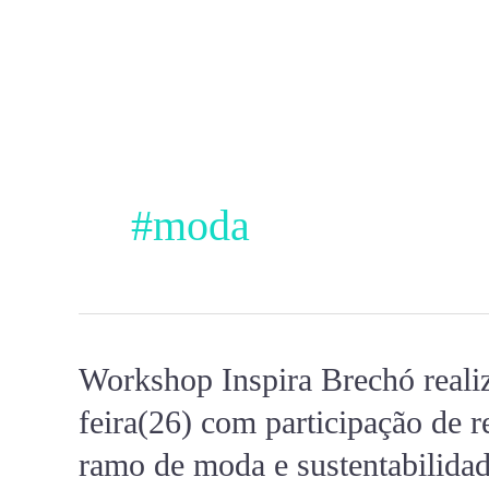
Ir
para
o
conteúdo
#moda
Workshop Inspira Brechó realiz
Workshop
Inspira
feira(26) com participação de
Brechó
ramo de moda e sustentabilida
realiza