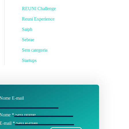
REUNI Challenge
Reuni Experience
Saiph
Sebrae
Sem categoria
Startups
Nome E-mail
Nome
*
E-mail
*