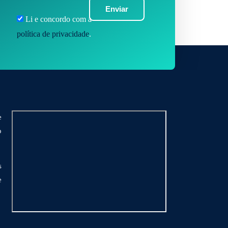
Enviar
Li e concordo com a
política de privacidade
.
e
o
s
e