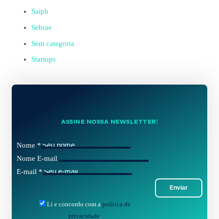
Saiph
Sebrae
Sem categoria
Startups
ASSINE NOSSA NEWSLETTER!
Nome
*
Nome E-mail
E-mail
*
Enviar
Li e concordo com a
política de
privacidade
.