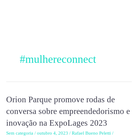
Ir
para
o
conteúdo
#mulhereconnect
Orion
Orion Parque promove rodas de
Parque
conversa sobre empreendedorismo e
promove
inovação na ExpoLages 2023
rodas
de
Sem categoria
/
outubro 4, 2023
/
Rafael Bueno Peletti
/