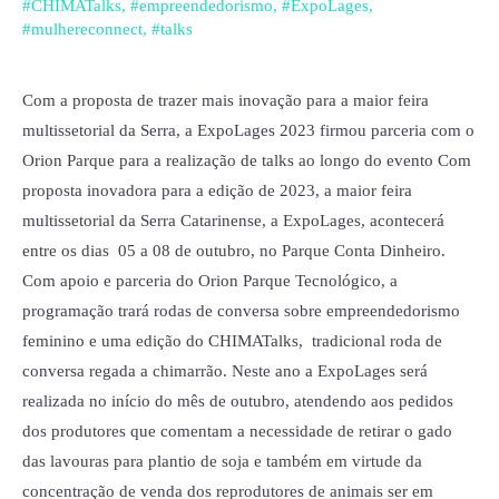
conversa
#CHIMATalks
,
#empreendedorismo
,
#ExpoLages
,
#mulhereconnect
,
#talks
sobre
empreendedorismo
e
Com a proposta de trazer mais inovação para a maior feira
inovação
multissetorial da Serra, a ExpoLages 2023 firmou parceria com o
na
Orion Parque para a realização de talks ao longo do evento Com
ExpoLages
proposta inovadora para a edição de 2023, a maior feira
2023
multissetorial da Serra Catarinense, a ExpoLages, acontecerá
entre os dias 05 a 08 de outubro, no Parque Conta Dinheiro.
Com apoio e parceria do Orion Parque Tecnológico, a
programação trará rodas de conversa sobre empreendedorismo
feminino e uma edição do CHIMATalks, tradicional roda de
conversa regada a chimarrão. Neste ano a ExpoLages será
realizada no início do mês de outubro, atendendo aos pedidos
dos produtores que comentam a necessidade de retirar o gado
das lavouras para plantio de soja e também em virtude da
concentração de venda dos reprodutores de animais ser em