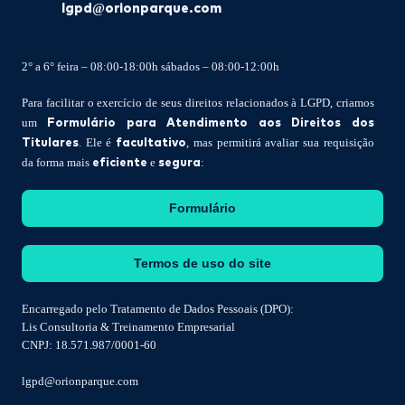
lgpd@orionparque.com
2° a 6° feira – 08:00-18:00h sábados – 08:00-12:00h
Para facilitar o exercício de seus direitos relacionados à LGPD, criamos
Formulário para Atendimento aos Direitos dos
um
Titulares
facultativo
. Ele é
, mas permitirá avaliar sua requisição
eficiente
segura
da forma mais
e
:
Formulário
Termos de uso do site
Encarregado pelo Tratamento de Dados Pessoais (DPO):
Lis Consultoria & Treinamento Empresarial
CNPJ: 18.571.987/0001-60
lgpd@orionparque.com