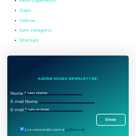
Reuni Experience
Saiph
Sebrae
Sem categoria
Startups
ASSINE NOSSA NEWSLETTER!
Nome
*
E-mail Nome
E-mail
*
Enviar
Li e concordo com a
política de