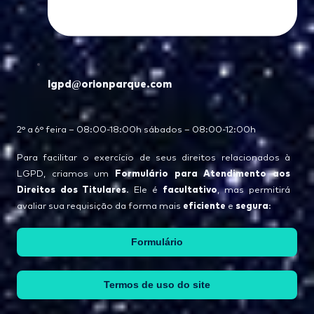
lgpd@orionparque.com
2° a 6° feira – 08:00-18:00h sábados – 08:00-12:00h
Para facilitar o exercício de seus direitos relacionados à
Formulário para Atendimento aos
LGPD, criamos um
Direitos dos Titulares
facultativo
. Ele é
, mas permitirá
eficiente
segura
avaliar sua requisição da forma mais
e
:
Formulário
Termos de uso do site