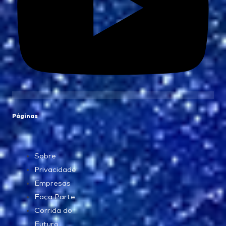
Páginas
Sobre
Privacidade
Empresas
Faça Parte
Corrida do
Futuro