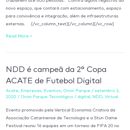
trabalhem até 600 pessoas. Confira alguns registros do
novo espaço, que contará com estacionamento, espaço
para convivência e integração, além de infraestruturas
externas. [/vc_column_text][/vc_column][/vc_row]
Read More »
NDD
NDD é campeã da 2° Copa
é
ACATE de Futebol Digital
campeã
da
Acate
,
Empresas
,
Eventos
,
Orion Parque
/
setembro 3,
2020
/
Orion Parque Tecnológico
/
digital
,
NDD
,
Virtual
2°
Copa
Evento promovido pela Vertical Economia Criativa da
ACATE
Associação Catarinense de Tecnologia e a Stun Game
de
Festival reuniu 16 equipes em um torneio de FIFA 20 no
Futebol