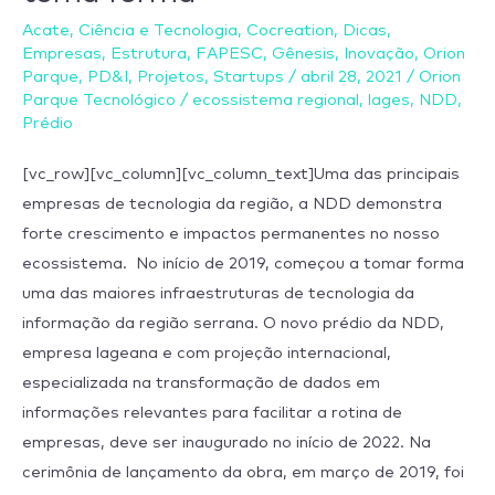
de
Acate
,
Ciência e Tecnologia
,
Cocreation
,
Dicas
,
um
Empresas
,
Estrutura
,
FAPESC
,
Gênesis
,
Inovação
,
Orion
ano,
Parque
,
PD&I
,
Projetos
,
Startups
/
abril 28, 2021
/
Orion
novo
Parque Tecnológico
/
ecossistema regional
,
lages
,
NDD
,
prédio
Prédio
da
[vc_row][vc_column][vc_column_text]Uma das principais
NDD,
empresas de tecnologia da região, a NDD demonstra
no
forte crescimento e impactos permanentes no nosso
Orion
ecossistema. No início de 2019, começou a tomar forma
Parque,
uma das maiores infraestruturas de tecnologia da
toma
informação da região serrana. O novo prédio da NDD,
forma
empresa lageana e com projeção internacional,
especializada na transformação de dados em
informações relevantes para facilitar a rotina de
empresas, deve ser inaugurado no início de 2022. Na
cerimônia de lançamento da obra, em março de 2019, foi