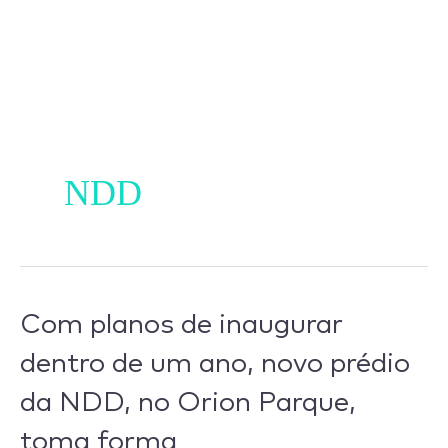
Ir
para
o
conteúdo
NDD
Com
Com planos de inaugurar
planos
dentro de um ano, novo prédio
de
da NDD, no Orion Parque,
inaugurar
dentro
toma forma