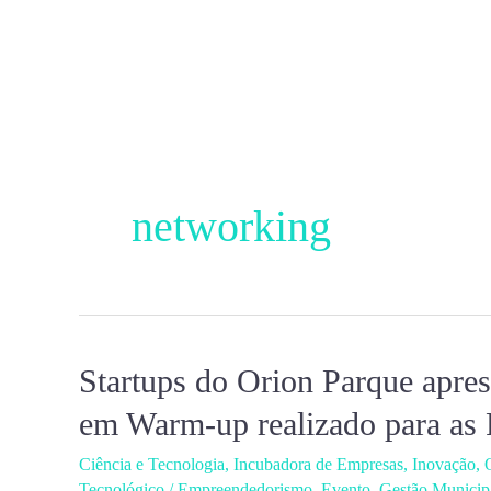
Ir
para
o
conteúdo
networking
Startups do Orion Parque apre
Startups
do
em Warm-up realizado para as 
Orion
Ciência e Tecnologia
,
Incubadora de Empresas
,
Inovação
,
Parque
Tecnológico
/
Empreendedorismo
,
Evento
,
Gestão Municip