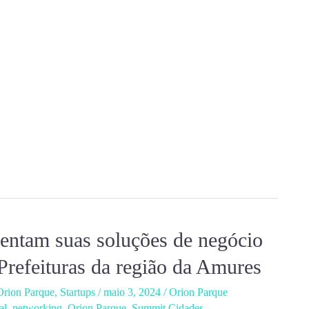
sentam suas soluções de negócio
Prefeituras da região da Amures
Orion Parque
,
Startups
/
maio 3, 2024
/
Orion Parque
al
,
networking
,
Orion Parque
,
Summit Cidades