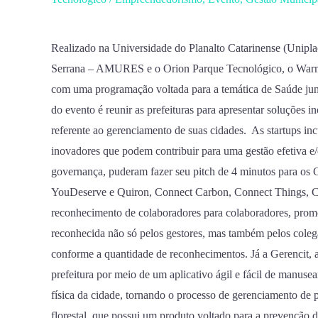
apresentam
suas
soluções
Realizado na Universidade do Planalto Catarinense (Unipl
de
Serrana – AMURES e o Orion Parque Tecnológico, o Warm-
negócio
com uma programação voltada para a temática de Saúde junto
em
do evento é reunir as prefeituras para apresentar soluções 
Warm-
referente ao gerenciamento de suas cidades. As startups i
up
inovadores que podem contribuir para uma gestão efetiva e
realizado
governança, puderam fazer seu pitch de 4 minutos para os Ge
para
YouDeserve e Quiron, Connect Carbon, Connect Things, C
as
reconhecimento de colaboradores para colaboradores, prom
Prefeituras
reconhecida não só pelos gestores, mas também pelos coleg
da
conforme a quantidade de reconhecimentos. Já a Gerencit, 
região
prefeitura por meio de um aplicativo ágil e fácil de manusea
da
física da cidade, tornando o processo de gerenciamento de 
Amures
florestal, que possui um produto voltado para a prevenção 