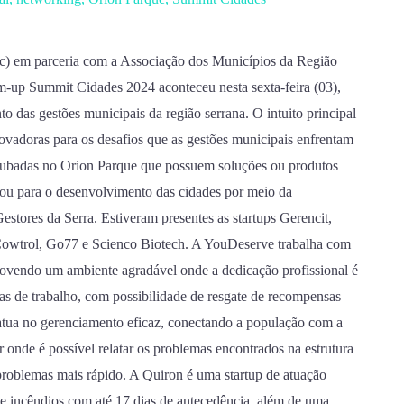
ac) em parceria com a Associação dos Municípios da Região
up Summit Cidades 2024 aconteceu nesta sexta-feira (03),
 das gestões municipais da região serrana. O intuito principal
inovadoras para os desafios que as gestões municipais enfrentam
ncubadas no Orion Parque que possuem soluções ou produtos
/ou para o desenvolvimento das cidades por meio da
stores da Serra. Estiveram presentes as startups Gerencit,
owtrol, Go77 e Scienco Biotech. A YouDeserve trabalha com
ovendo um ambiente agradável onde a dedicação profissional é
as de trabalho, com possibilidade de resgate de recompensas
atua no gerenciamento eficaz, conectando a população com a
r onde é possível relatar os problemas encontrados na estrutura
problemas mais rápido. A Quiron é uma startup de atuação
de incêndios com até 17 dias de antecedência, além de uma