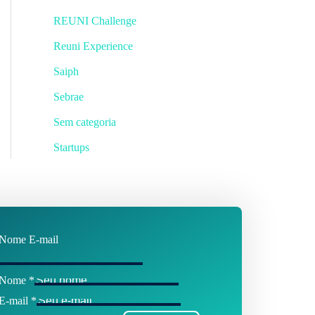
REUNI Challenge
Reuni Experience
Saiph
Sebrae
Sem categoria
Startups
Nome E-mail
Nome
*
E-mail
*