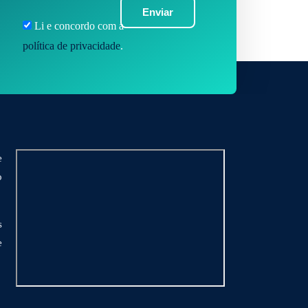
Enviar
Li e concordo com a
política de privacidade
.
e
o
s
e