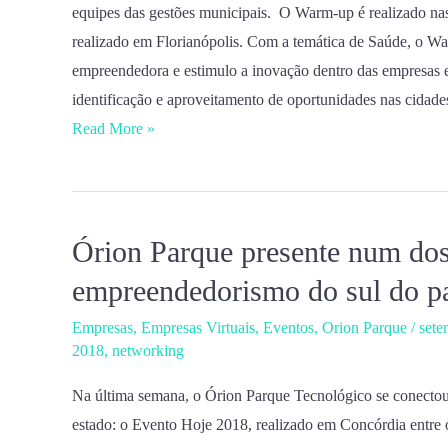
equipes das gestões municipais. O Warm-up é realizado nas
realizado em Florianópolis. Com a temática de Saúde, o Wa
empreendedora e estimulo a inovação dentro das empresa
identificação e aproveitamento de oportunidades nas cidades
Read More »
Órion Parque presente num dos
Órion
Parque
empreendedorismo do sul do p
presente
Empresas
,
Empresas Virtuais
,
Eventos
,
Orion Parque
/
sete
num
2018
,
networking
dos
maiores
Na última semana, o Órion Parque Tecnológico se conecto
cases
estado: o Evento Hoje 2018, realizado em Concórdia entre o