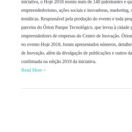
de
iniciativa, o Hoje 2018 reuniu mais de 140 palestrantes e qua
empreendedorismo
empreendedorismo, ações sociais e inovadoras, marketing, st
do
temáticas. Responsável pela produção do evento e toda pr
sul
parceira do Órion Parque Tecnológico, que levou à cidade p
do
empreendedores de empresas do Centro de Inovação. Órion
país
no evento Hoje 2018, foram apresentados números, detalhes
de Inovação, além da divulgação de publicações e outros d
confirmada na edição 2019 da iniciativa.
Read More »