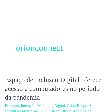
Ir
para
o
conteúdo
órionconnect
Espaço de Inclusão Digital oferece
Espaço
de
acesso a computadores no período
Inclusão
da pandemia
Digital
oferece
Estrutura
,
Inovação
,
Marketing Digital
,
Orion Parque
,
Sem
categoria
/
agosto 14, 2020
/
Orion Parque Tecnológico
/