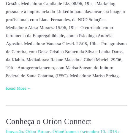
Gestão. Mediadora: Camila de Liz. 08/06, 19h – Marketing
pessoal e a importância do LinkedIn para alavancar sua imagem
profissional, com Liana Fernandes, da NDD Soluções.
Mediadora: Aiesa Moraes. 15/06, 19h – O currículo como
ferramenta da Empregabildiade, com a Psicológa Andréia
Agostini. Mediadora: Vanessa Giesel. 22/06, 19h – Protagonismo
de Carreira, com Deise Cristina Branco da Silva e Lenita Daros,
da Klabin. Mediadoras: Raiane Macedo e Cibeli Maciel. 29/06,
19h – Autogerenciamento, com Marisa Sanson do Intituro
Federal de Santa Catarina, (IFSC). Mediadora: Marisa Freitag.
Read More »
Conheça o Orion Connect
Conheça
o
Inovação
,
Orion Parque
,
OrionConnect
/
setembro 10, 2018
/