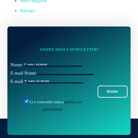
Sem categoria
Startups
ASSINE NOSSA NEWSLETTER!
Nome
*
E-mail Nome
E-mail
*
Enviar
Li e concordo com a
política de
privacidade
.