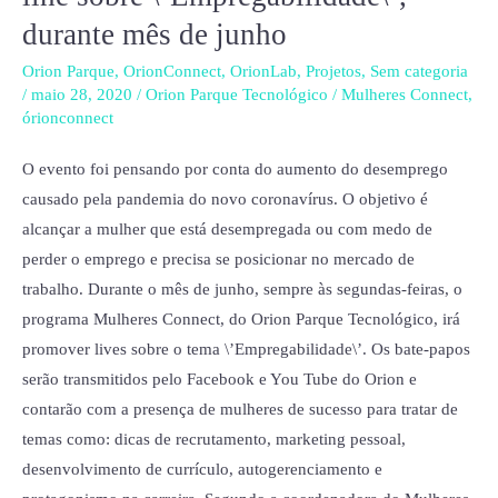
do
durante mês de junho
Orion
Parque,
Orion Parque
,
OrionConnect
,
OrionLab
,
Projetos
,
Sem categoria
promove
/
maio 28, 2020
/
Orion Parque Tecnológico
/
Mulheres Connect
,
órionconnect
evento
on-
O evento foi pensando por conta do aumento do desemprego
line
causado pela pandemia do novo coronavírus. O objetivo é
sobre
alcançar a mulher que está desempregada ou com medo de
\’Empregabilidade\’,
perder o emprego e precisa se posicionar no mercado de
durante
trabalho. Durante o mês de junho, sempre às segundas-feiras, o
mês
programa Mulheres Connect, do Orion Parque Tecnológico, irá
de
promover lives sobre o tema \’Empregabilidade\’. Os bate-papos
junho
serão transmitidos pelo Facebook e You Tube do Orion e
contarão com a presença de mulheres de sucesso para tratar de
temas como: dicas de recrutamento, marketing pessoal,
desenvolvimento de currículo, autogerenciamento e