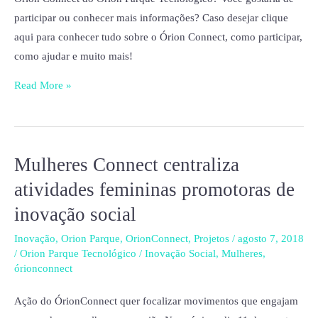
participar ou conhecer mais informações? Caso desejar clique
aqui para conhecer tudo sobre o Órion Connect, como participar,
como ajudar e muito mais!
Read More »
Mulheres Connect centraliza
Mulheres
Connect
atividades femininas promotoras de
centraliza
inovação social
atividades
femininas
Inovação
,
Orion Parque
,
OrionConnect
,
Projetos
/
agosto 7, 2018
/
Orion Parque Tecnológico
/
Inovação Social
,
Mulheres
,
promotoras
órionconnect
de
inovação
Ação do ÓrionConnect quer focalizar movimentos que engajam
social