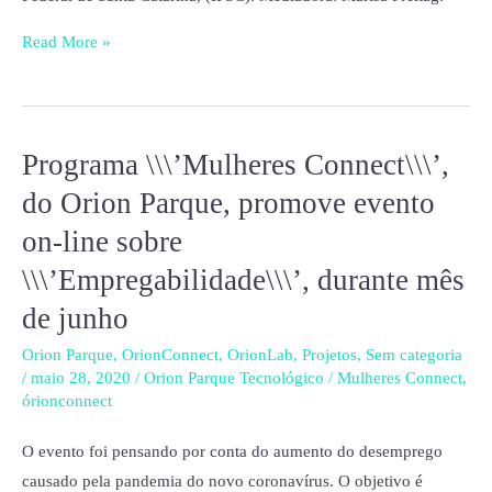
Read More »
Programa \\\’Mulheres Connect\\\’,
Programa
\\\’Mulheres
do Orion Parque, promove evento
Connect\\\’,
on-line sobre
do
\\\’Empregabilidade\\\’, durante mês
Orion
Parque,
de junho
promove
Orion Parque
,
OrionConnect
,
OrionLab
,
Projetos
,
Sem categoria
evento
/
maio 28, 2020
/
Orion Parque Tecnológico
/
Mulheres Connect
,
on-
órionconnect
line
O evento foi pensando por conta do aumento do desemprego
sobre
causado pela pandemia do novo coronavírus. O objetivo é
\\\’Empregabilidade\\\’,