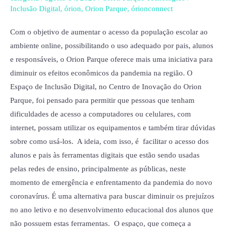
acesso
Inclusão Digital
,
órion
,
Orion Parque
,
órionconnect
a
computadores
Com o objetivo de aumentar o acesso da população escolar ao
no
ambiente online, possibilitando o uso adequado por pais, alunos
período
e responsáveis, o Orion Parque oferece mais uma iniciativa para
da
diminuir os efeitos econômicos da pandemia na região. O
pandemia
Espaço de Inclusão Digital, no Centro de Inovação do Orion
Parque, foi pensado para permitir que pessoas que tenham
dificuldades de acesso a computadores ou celulares, com
internet, possam utilizar os equipamentos e também tirar dúvidas
sobre como usá-los. A ideia, com isso, é facilitar o acesso dos
alunos e pais às ferramentas digitais que estão sendo usadas
pelas redes de ensino, principalmente as públicas, neste
momento de emergência e enfrentamento da pandemia do novo
coronavírus. É uma alternativa para buscar diminuir os prejuízos
no ano letivo e no desenvolvimento educacional dos alunos que
não possuem estas ferramentas. O espaço, que começa a