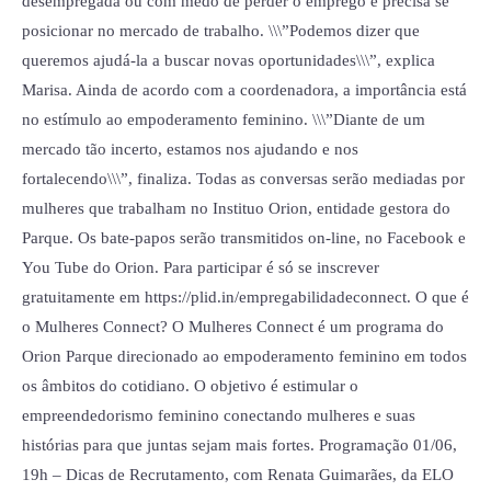
desempregada ou com medo de perder o emprego e precisa se
posicionar no mercado de trabalho. \\\”Podemos dizer que
queremos ajudá-la a buscar novas oportunidades\\\”, explica
Marisa. Ainda de acordo com a coordenadora, a importância está
no estímulo ao empoderamento feminino. \\\”Diante de um
mercado tão incerto, estamos nos ajudando e nos
fortalecendo\\\”, finaliza. Todas as conversas serão mediadas por
mulheres que trabalham no Instituo Orion, entidade gestora do
Parque. Os bate-papos serão transmitidos on-line, no Facebook e
You Tube do Orion. Para participar é só se inscrever
gratuitamente em https://plid.in/empregabilidadeconnect. O que é
o Mulheres Connect? O Mulheres Connect é um programa do
Orion Parque direcionado ao empoderamento feminino em todos
os âmbitos do cotidiano. O objetivo é estimular o
empreendedorismo feminino conectando mulheres e suas
histórias para que juntas sejam mais fortes. Programação 01/06,
19h – Dicas de Recrutamento, com Renata Guimarães, da ELO