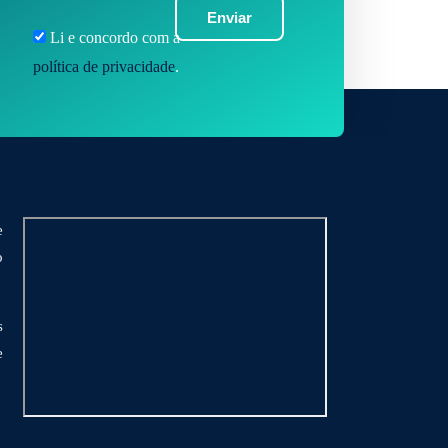
Enviar
Li e concordo com a
política de privacidade
.
e
o
s
e