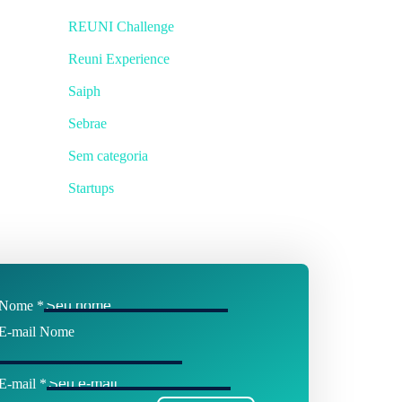
REUNI Challenge
Reuni Experience
Saiph
Sebrae
Sem categoria
Startups
Nome
*
E-mail Nome
E-mail
*