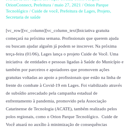
que
OrionConnect
,
Prefeitura
/
maio 27, 2021
/
Orion Parque
valorizam
Tecnológico
/
Cuide de você
,
Prefeitura de Lages
,
Projeto
,
a
Secretaria de saúde
boa
[vc_row][vc_column][vc_column_text]Iniciativa gratuita
saúde
começará na próxima semana. Profissionais que querem ajuda
mental
ou buscam ajudar alguém já podem se inscrever. Na próxima
de
terça-feira (01/06), Lages lança o projeto Cuide de Você. Uma
profissionais
iniciativa de entidades e pessoas ligadas à Saúde do Município e
da
também por parceiros e apoiadores que promovem ações
saúde
gratuitas voltadas ao apoio a profissionais que estão na linha de
frente do combate à Covid-19 em Lages. Foi viabilizado através
de subsídio arrecadado pela campanha estadual de
enfrentamento à pandemia, promovido pela Associação
Catarinense de Tecnologia (ACATE), também realizado pelos
polos regionais, como o Orion Parque Tecnológico. Cuide de
Você atuará no auxílio à minimização de consequências