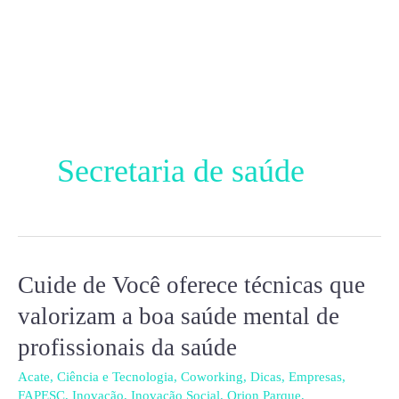
Ir
para
o
conteúdo
Secretaria de saúde
Cuide de Você oferece técnicas que
Cuide
de
valorizam a boa saúde mental de
Você
profissionais da saúde
oferece
técnicas
Acate
,
Ciência e Tecnologia
,
Coworking
,
Dicas
,
Empresas
,
FAPESC
,
Inovação
,
Inovação Social
,
Orion Parque
,