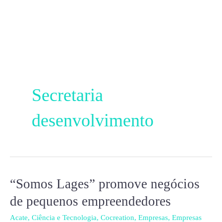
Ir
para
o
conteúdo
Secretaria
desenvolvimento
“Somos Lages” promove negócios
“Somos
Lages”
de pequenos empreendedores
promove
Acate
,
Ciência e Tecnologia
,
Cocreation
,
Empresas
,
Empresas
negócios