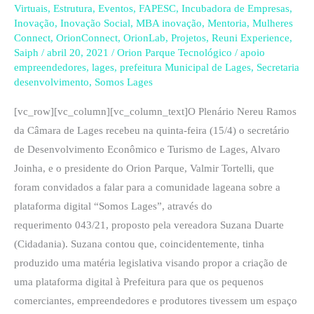
Virtuais
,
Estrutura
,
Eventos
,
FAPESC
,
Incubadora de Empresas
,
de
Inovação
,
Inovação Social
,
MBA inovação
,
Mentoria
,
Mulheres
pequenos
Connect
,
OrionConnect
,
OrionLab
,
Projetos
,
Reuni Experience
,
Saiph
/
abril 20, 2021
/
Orion Parque Tecnológico
/
apoio
empreendedores
empreendedores
,
lages
,
prefeitura Municipal de Lages
,
Secretaria
desenvolvimento
,
Somos Lages
[vc_row][vc_column][vc_column_text]O Plenário Nereu Ramos
da Câmara de Lages recebeu na quinta-feira (15/4) o secretário
de Desenvolvimento Econômico e Turismo de Lages, Alvaro
Joinha, e o presidente do Orion Parque, Valmir Tortelli, que
foram convidados a falar para a comunidade lageana sobre a
plataforma digital “Somos Lages”, através do
requerimento 043/21, proposto pela vereadora Suzana Duarte
(Cidadania). Suzana contou que, coincidentemente, tinha
produzido uma matéria legislativa visando propor a criação de
uma plataforma digital à Prefeitura para que os pequenos
comerciantes, empreendedores e produtores tivessem um espaço