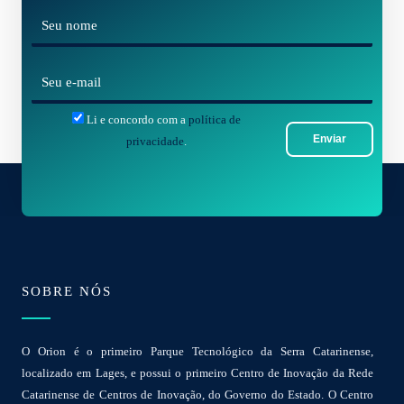
N
o
m
E
e
-
*
Li e concordo com a
política de
m
Enviar
privacidade
.
a
i
l
*
SOBRE NÓS
O Orion é o primeiro Parque Tecnológico da Serra Catarinense,
localizado em Lages, e possui o primeiro Centro de Inovação da Rede
Catarinense de Centros de Inovação, do Governo do Estado. O Centro