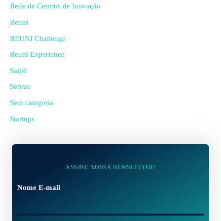
Rede de Centros de Inovação
Reuni
REUNI Challenge
Reuni Experience
Saiph
Sebrae
Sem categoria
Startups
ASSINE NOSSA NEWSLETTER!
Nome E-mail