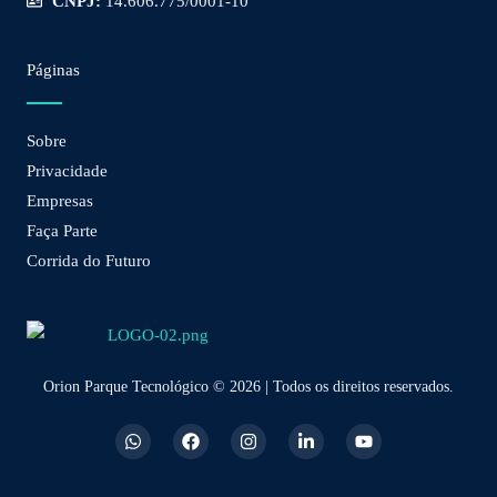
CNPJ:
14.606.775/0001-10
Páginas
Sobre
Privacidade
Empresas
Faça Parte
Corrida do Futuro
Orion Parque Tecnológico © 2026 | Todos os direitos reservados.
W
F
I
L
Y
h
a
n
i
o
a
c
s
n
u
t
e
t
k
t