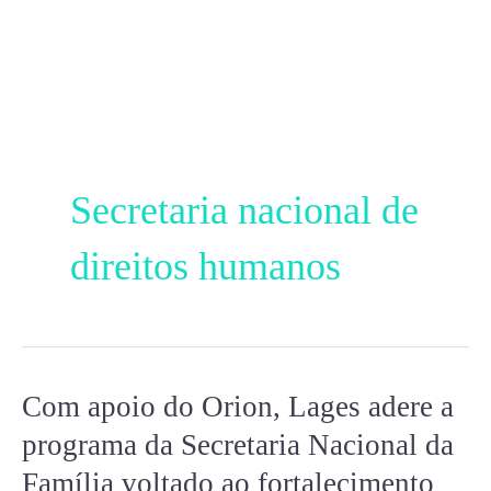
Ir
para
o
conteúdo
Secretaria nacional de
direitos humanos
Com apoio do Orion, Lages adere a
Com
apoio
programa da Secretaria Nacional da
do
Família voltado ao fortalecimento
Orion,