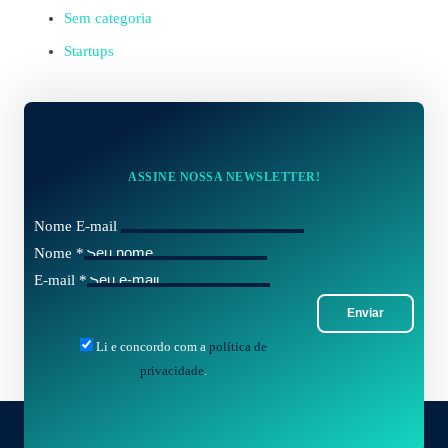
Sem categoria
Startups
ASSINE NOSSA NEWSLETTER!
Nome E-mail
Nome
*
E-mail
*
Enviar
Li e concordo com a
política de
privacidade
.