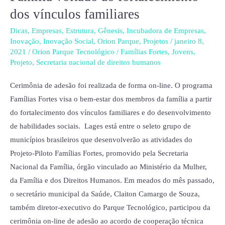
dos vínculos familiares
Lages
adere
Dicas
,
Empresas
,
Estrutura
,
Gênesis
,
Incubadora de Empresas
,
a
Inovação
,
Inovação Social
,
Orion Parque
,
Projetos
/
janeiro 8,
2021
/
Orion Parque Tecnológico
/
Famílias Fortes
,
Jovens
,
programa
Projeto
,
Secretaria nacional de direitos humanos
da
Secretaria
Cerimônia de adesão foi realizada de forma on-line. O programa
Nacional
Famílias Fortes visa o bem-estar dos membros da família a partir
da
do fortalecimento dos vínculos familiares e do desenvolvimento
Família
de habilidades sociais. Lages está entre o seleto grupo de
voltado
municípios brasileiros que desenvolverão as atividades do
ao
Projeto-Piloto Famílias Fortes, promovido pela Secretaria
fortalecimento
Nacional da Família, órgão vinculado ao Ministério da Mulher,
dos
da Família e dos Direitos Humanos. Em meados do mês passado,
vínculos
o secretário municipal da Saúde, Claiton Camargo de Souza,
familiares
também diretor-executivo do Parque Tecnológico, participou da
cerimônia on-line de adesão ao acordo de cooperação técnica