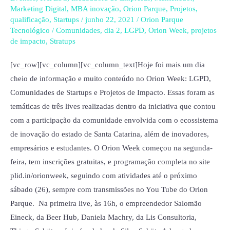
–
Marketing Digital
,
MBA inovação
,
Orion Parque
,
Projetos
,
LGPD,
qualificação
,
Startups
/
junho 22, 2021
/
Orion Parque
Comunidades
Tecnológico
/
Comunidades
,
dia 2
,
LGPD
,
Orion Week
,
projetos
de impacto
,
Stratups
de
Startups,
[vc_row][vc_column][vc_column_text]Hoje foi mais um dia
Projetos
cheio de informação e muito conteúdo no Orion Week: LGPD,
de
Comunidades de Startups e Projetos de Impacto. Essas foram as
Impacto
temáticas de três lives realizadas dentro da iniciativa que contou
e
com a participação da comunidade envolvida com o ecossistema
muito
de inovação do estado de Santa Catarina, além de inovadores,
mais
empresários e estudantes. O Orion Week começou na segunda-
feira, tem inscrições gratuitas, e programação completa no site
plid.in/orionweek, seguindo com atividades até o próximo
sábado (26), sempre com transmissões no You Tube do Orion
Parque. Na primeira live, às 16h, o empreendedor Salomão
Eineck, da Beer Hub, Daniela Machry, da Lis Consultoria,