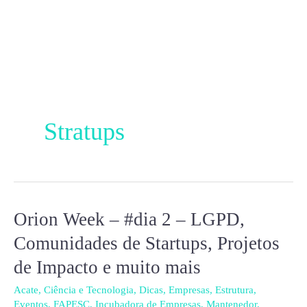
Ir
para
o
conteúdo
Stratups
Orion Week – #dia 2 – LGPD,
Orion
Week
Comunidades de Startups, Projetos
–
de Impacto e muito mais
#dia
2
Acate
,
Ciência e Tecnologia
,
Dicas
,
Empresas
,
Estrutura
,
Eventos
,
FAPESC
,
Incubadora de Empresas
,
Mantenedor
,