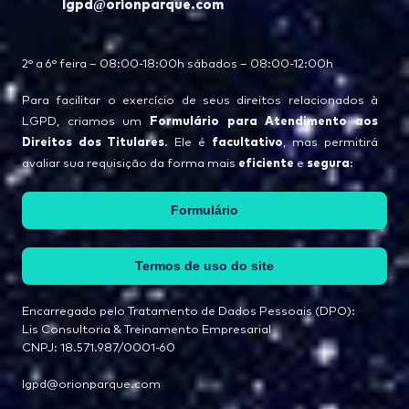
lgpd@orionparque.com
2° a 6° feira – 08:00-18:00h sábados – 08:00-12:00h
Para facilitar o exercício de seus direitos relacionados à
Formulário para Atendimento aos
LGPD, criamos um
Direitos dos Titulares
facultativo
. Ele é
, mas permitirá
eficiente
segura
avaliar sua requisição da forma mais
e
:
Formulário
Termos de uso do site
Encarregado pelo Tratamento de Dados Pessoais (DPO):
Lis Consultoria & Treinamento Empresarial
CNPJ: 18.571.987/0001-60
lgpd@orionparque.com