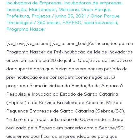
Programa
Incubadora de Empresas
,
Incubadoras de empresas
,
Nascer
Inovação
,
Mantenedor
,
Mentoria
,
Orion Parque
,
Prefeitura
,
Projetos
/
junho 25, 2021
/
Orion Parque
vão
Tecnológico
/
360 ideias
,
FAPESC
,
ideia inovadora
,
até
Programa Nascer
30
de
[vc_row][vc_column][vc_column_text]As inscrições para o
junho
Programa Nascer de Pré-incubação de Ideias Inovadoras
encerram-se no dia 30 de junho. O objetivo da iniciativa é
dar suporte para que ideias passem por um período de
pré-incubação e se consolidem como negócios. O
programa é uma iniciativa da Fundação de Amparo à
Pesquisa e Inovação do Estado de Santa Catarina
(Fapesc) e do Serviço Brasileiro de Apoio às Micro e
Pequenas Empresas de Santa Catarina (Sebrae/SC).
“Esta é uma importante ação do Governo do Estado
realizada pela Fapesc em parceria com o Sebrae/SC.
Queremos qualificar os empreendedores para que