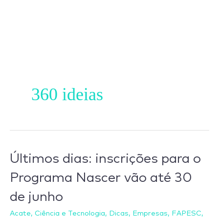
Ir
para
o
conteúdo
360 ideias
Últimos
Últimos dias: inscrições para o
dias:
Programa Nascer vão até 30
inscrições
de junho
para
o
Acate
,
Ciência e Tecnologia
,
Dicas
,
Empresas
,
FAPESC
,