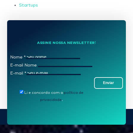
Startups
ASSINE NOSSA NEWSLETTER!
Nome
*
E-mail Nome
E-mail
*
Enviar
Li e concordo com a
política de
privacidade
.