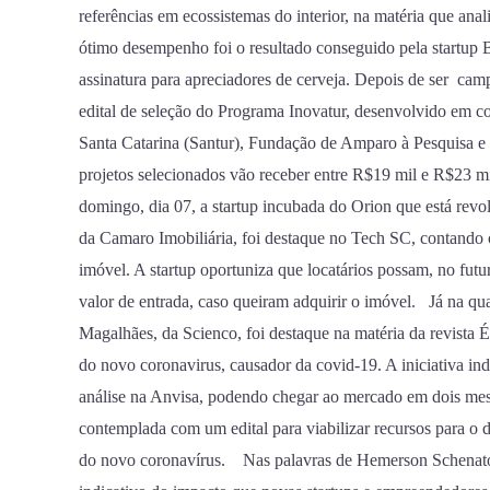
referências em ecossistemas do interior, na matéria que anal
ótimo desempenho foi o resultado conseguido pela startu
assinatura para apreciadores de cerveja. Depois de ser c
edital de seleção do Programa Inovatur, desenvolvido em 
Santa Catarina (Santur), Fundação de Amparo à Pesquisa e
projetos selecionados vão receber entre R$19 mil e R$23 mil
domingo, dia 07, a startup incubada do Orion que está rev
da Camaro Imobiliária, foi destaque no Tech SC, contand
imóvel. A startup oportuniza que locatários possam, no futu
valor de entrada, caso queiram adquirir o imóvel. Já na qu
Magalhães, da Scienco, foi destaque na matéria da revista
do novo coronavirus, causador da covid-19. A iniciativa indi
análise na Anvisa, podendo chegar ao mercado em dois mese
contemplada com um edital para viabilizar recursos para o 
do novo coronavírus. Nas palavras de Hemerson Schenato, 