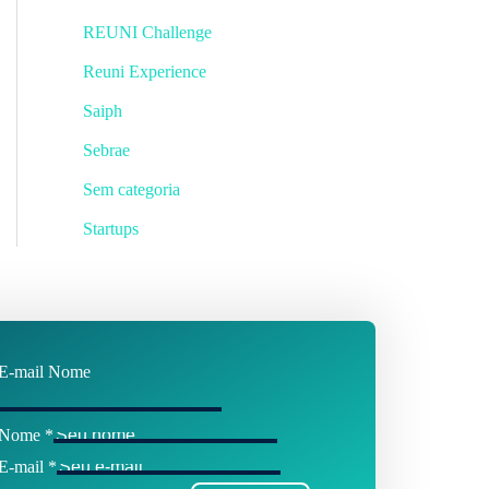
REUNI Challenge
Reuni Experience
Saiph
Sebrae
Sem categoria
Startups
E-mail Nome
Nome
*
E-mail
*