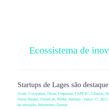
Ir
para
o
conteúdo
Ecossistema de ino
Startups de Lages são destaque
Startups
de
Acate
,
Cocreation
,
Dicas
,
Empresas
,
FAPESC
,
Gênesis
,
In
Lages
Orion Parque
,
OrionLab
,
PD&I
,
Startups
/
março 17, 2021
são
de inovação
,
Infomoney
,
Quiron