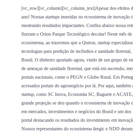
destaque
[vc_row][vc_column][vc_column_text]Apesar dos efeitos da 
nacional
ano! Nossas startups inseridas no ecossistema de inovação 
neste
mostrando resultados impactantes. Confira abaixo nossa re
início
fizeram o Orion Parque Tecnológico decolar! Neste mês de
de
ecossistema, ao trazermos que a Quiron, startup especializ
2021
tecnologias para predição de incêndios e sanidade florestal
Brasil. O dinheiro aportado agora, vindo de um grupo de e
de ameaças de sanidade florestal, que está em ascensão, me
portais nacionais, como o PEGN e Globo Rural. Em Portuga
acessados portais do agronegócio por lá. Por aqui, também
startup, como SC Inova, Economia SC, Baguete e ACATE, e
grande projeção se deu quando o ecossistema de inovação da
em mercados, investimentos e negócios do Brasil e um dos 
portal destacando os resultados do investimento em inovação
Nossos representantes do ecossistema ilergic e NDD deram 