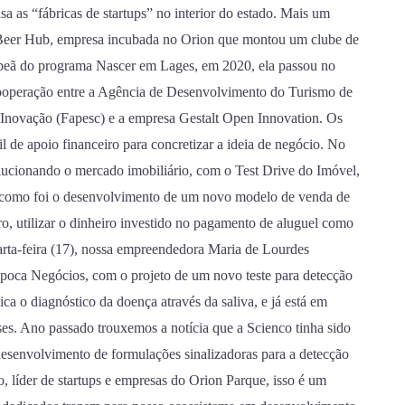
isa as “fábricas de startups” no interior do estado. Mais um
p Beer Hub, empresa incubada no Orion que montou um clube de
ampeã do programa Nascer em Lages, em 2020, ela passou no
cooperação entre a Agência de Desenvolvimento do Turismo de
 Inovação (Fapesc) e a empresa Gestalt Open Innovation. Os
 de apoio financeiro para concretizar a ideia de negócio. No
olucionando o mercado imobiliário, com o Test Drive do Imóvel,
o como foi o desenvolvimento de um novo modelo de venda de
ro, utilizar o dinheiro investido no pagamento de aluguel como
arta-feira (17), nossa empreendedora Maria de Lourdes
 Época Negócios, com o projeto de um novo teste para detecção
ca o diagnóstico da doença através da saliva, e já está em
s. Ano passado trouxemos a notícia que a Scienco tinha sido
desenvolvimento de formulações sinalizadoras para a detecção
líder de startups e empresas do Orion Parque, isso é um