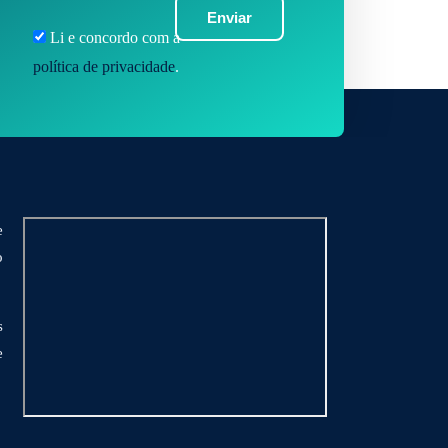
Enviar
Li e concordo com a
política de privacidade
.
e
o
s
e