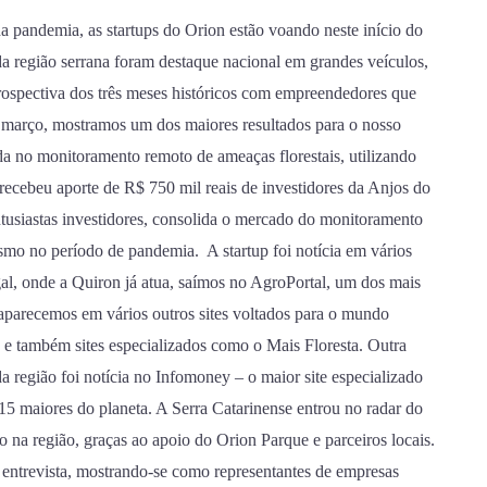
pandemia, as startups do Orion estão voando neste início do
da região serrana foram destaque nacional em grandes veículos,
trospectiva dos três meses históricos com empreendedores que
 março, mostramos um dos maiores resultados para o nosso
ada no monitoramento remoto de ameaças florestais, utilizando
, recebeu aporte de R$ 750 mil reais de investidores da Anjos do
ntusiastas investidores, consolida o mercado do monitoramento
smo no período de pandemia. A startup foi notícia em vários
l, onde a Quiron já atua, saímos no AgroPortal, um dos mais
 aparecemos em vários outros sites voltados para o mundo
 também sites especializados como o Mais Floresta. Outra
 região foi notícia no Infomoney – o maior site especializado
15 maiores do planeta. A Serra Catarinense entrou no radar do
 na região, graças ao apoio do Orion Parque e parceiros locais.
entrevista, mostrando-se como representantes de empresas