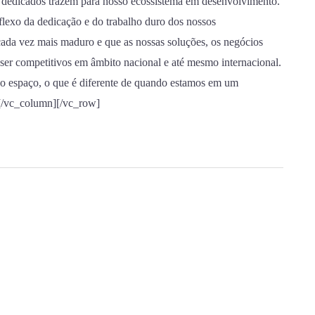
s dedicados trazem para nosso ecossistema em desenvolvimento.
flexo da dedicação e do trabalho duro dos nossos
cada vez mais maduro e que as nossas soluções, os negócios
er competitivos em âmbito nacional e até mesmo internacional.
so espaço, o que é diferente de quando estamos em um
][/vc_column][/vc_row]