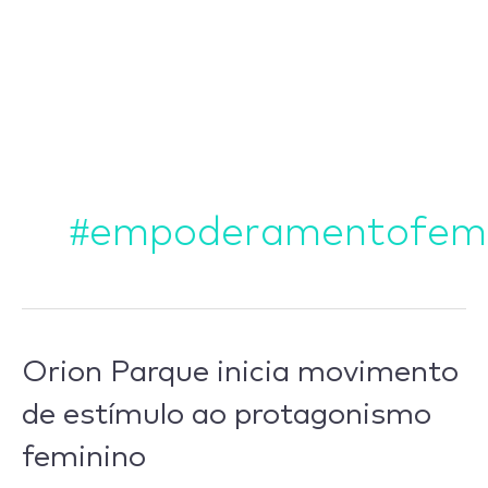
Ir
para
o
conteúdo
#empoderamentofemi
Orion
Orion Parque inicia movimento
Parque
de estímulo ao protagonismo
inicia
feminino
movimento
de