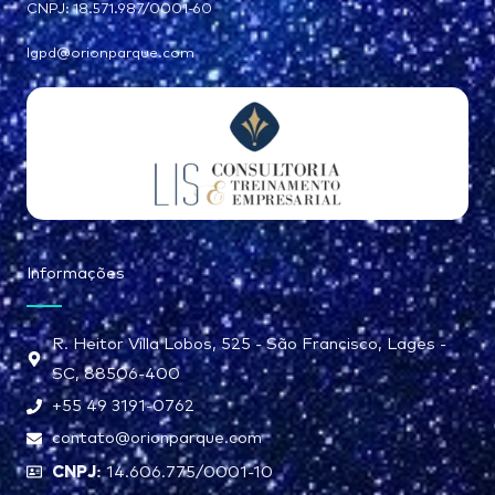
CNPJ: 18.571.987/0001-60
lgpd@orionparque.com
Informações
R. Heitor Villa Lobos, 525 - São Francisco, Lages -
SC, 88506-400
+55 49 3191-0762
contato@orionparque.com
CNPJ:
14.606.775/0001-10