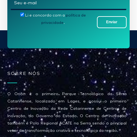
E
e
-
*
Li e concordo com a
política de
m
Enviar
privacidade
.
a
i
l
*
SOBRE NÓS
O Orion é o primeiro Parque Tecnológico da Serra
Catarinense, localizado em Lages, e possui o primeiro
Centro de Inovação da Rede Catarinense de Centros de
Inovação, do Governo do Estado. O Centro de Inovação
também é Polo Regional ACATE na Serra sendo o principal
vetor de transformação criativa e tecnológica da região.