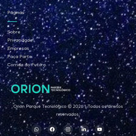
Páginas
Sobre
Privacidade
Empresas
Faça Parte
Corrida do Futuro
Orion Parque Tecnológico © 2026 | Todos os direitos
reservados.
W
F
I
L
Y
h
a
n
i
o