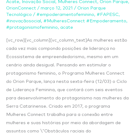
Acate
,
Inovação Social
,
Mulheres Connect
,
Orion Parque
,
estímulo
OrionConnect
/
março 12, 2021
/
Orion Parque
ao
Tecnológico
/
#empoderamentofeminino
,
#FAPESC
,
#inovaçãosocial
,
#MulheresConnect #Empoderamento
,
protagonismo
#protagonismofeminino
,
acate
feminino
[vc_row][vc_column][vc_column_text]As mulheres estão
cada vez mais compondo posições de liderança no
Ecossistema de empreendedorismo, mesmo em um
cenário ainda desigual. Pensando em estimular o
protagonismo feminino, o Programa Mulheres Connect
do Orion Parque, lança nesta sexta-feira (12/03) o Ciclo
de Liderança Feminina, que contará com seis eventos
para desenvolvimento do protagonismo nas mulheres da
Serra Catarinense. Criado em 2017, o programa
Mulheres Connect trabalha para a conexão entre
mulheres e suas histórias por meio da abordagem de
assuntos como \”Obstáculos raciais do