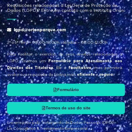
Requisições relacionadas à Lei Geral de Proteção de
Dados (LGPD)? Entre em contato com o Instituto Orion:
lgpd@orionparque.com
2° a 6° feira – 08:00-18:00h sábados – 08:00-12:00h
Para facilitar o exercício de seus direitos relacionados à
Formulário para Atendimento aos
LGPD, criamos um
Direitos dos Titulares
facultativo
. Ele é
, mas permitirá
eficiente
segura
avaliar sua requisição da forma mais
e
:
Formulário
Termos de uso do site
Encarregado pelo Tratamento de Dados Pessoais (DPO):
Lis Consultoria & Treinamento Empresarial