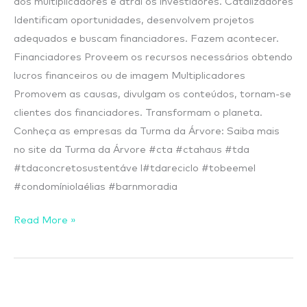
dos multiplicadores e atrai os investidores. Catalizadores
Identificam oportunidades, desenvolvem projetos
adequados e buscam financiadores. Fazem acontecer.
Financiadores Proveem os recursos necessários obtendo
lucros financeiros ou de imagem Multiplicadores
Promovem as causas, divulgam os conteúdos, tornam-se
clientes dos financiadores. Transformam o planeta.
Conheça as empresas da Turma da Árvore: Saiba mais
no site da Turma da Árvore #cta #ctahaus #tda
#tdaconcretosustentáve l#tdareciclo #tobeemel
#condomíniolaélias #barnmoradia
Read More »