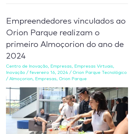
Empreendedores
Empreendedores vinculados ao
vinculados
Orion Parque realizam o
ao
primeiro Almoçorion do ano de
Orion
Parque
2024
realizam
Centro de Inovação
,
Empresas
,
Empresas Virtuais
,
o
Inovação
/
fevereiro 16, 2024
/
Orion Parque Tecnológico
primeiro
/
Almoçorion
,
Empresas
,
Orion Parque
Almoçorion
do
ano
de
2024