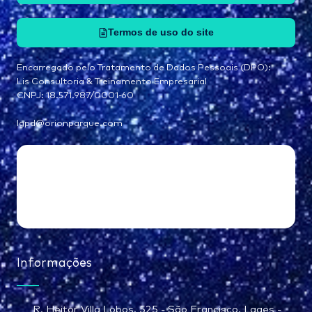
Termos de uso do site
Encarregado pelo Tratamento de Dados Pessoais (DPO):
Lis Consultoria & Treinamento Empresarial
CNPJ: 18.571.987/0001-60
lgpd@orionparque.com
Informações
R. Heitor Villa Lobos, 525 - São Francisco, Lages -