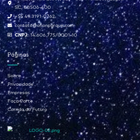
SC, 88506-400
+55 49 3191-0762
contato@orionparque.com
CNPJ:
14.606.775/0001-10
Páginas
Sobre
Privacidade
Empresas
Faça Parte
Corrida do Futuro