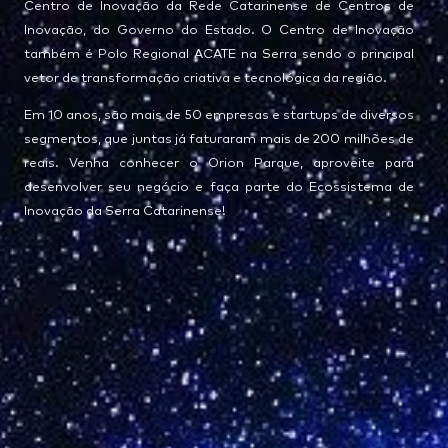
Centro de Inovação da Rede Catarinense de Centros de
Inovação, do Governo do Estado. O Centro de Inovação
também é Polo Regional ACATE na Serra sendo o principal
vetor de transformação criativa e tecnológica da região.
Em 10 anos, são mais de 50 empresas e startups de diversos
segmentos, que juntas já faturaram mais de 200 milhões de
reais. Venha conhecer o Orion Parque, aproveite para
desenvolver seu negócio e faça parte do Ecossistema de
Inovação da Serra Catarinense!