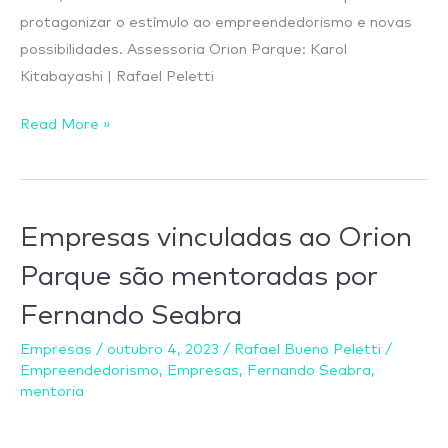
protagonizar o estímulo ao empreendedorismo e novas
possibilidades. Assessoria Orion Parque: Karol
Kitabayashi | Rafael Peletti
Read More »
Empresas
Empresas vinculadas ao Orion
vinculadas
Parque são mentoradas por
ao
Fernando Seabra
Orion
Parque
Empresas
/
outubro 4, 2023
/
Rafael Bueno Peletti
/
são
Empreendedorismo
,
Empresas
,
Fernando Seabra
,
mentoradas
mentoria
por
Fernando