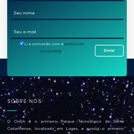
N
o
m
E
e
-
*
Li e concordo com a
política de
m
Enviar
privacidade
.
a
i
l
*
SOBRE NÓS
O Orion é o primeiro Parque Tecnológico da Serra
Catarinense, localizado em Lages, e possui o primeiro