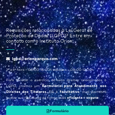
Requisições relacionadas à Lei Geral de
Proteção de Dados (LGPD)? Entre em
contato com o Instituto Orion:
lgpd@orionparque.com
2° a 6° feira – 08:00-18:00h sábados – 08:00-12:00h
Para facilitar o exercício de seus direitos relacionados à
Formulário para Atendimento aos
LGPD, criamos um
Direitos dos Titulares
facultativo
. Ele é
, mas permitirá
eficiente
segura
avaliar sua requisição da forma mais
e
:
Formulário