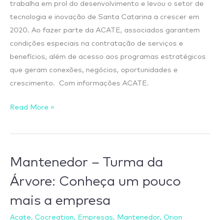
trabalha em prol do desenvolvimento e levou o setor de
tecnologia e inovação de Santa Catarina a crescer em
2020. Ao fazer parte da ACATE, associados garantem
condições especiais na contratação de serviços e
benefícios, além de acesso aos programas estratégicos
que geram conexões, negócios, oportunidades e
crescimento. Com informações ACATE.
Read More »
Mantenedor
Mantenedor – Turma da
–
Árvore: Conheça um pouco
Turma
mais a empresa
da
Árvore:
Acate
,
Cocreation
,
Empresas
,
Mantenedor
,
Orion