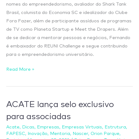
nomes do empreendedorismo, avaliador do Shark Tank
Brasil, colunista do Economia SC e idealizador do Clube
Fora Fazer, além de participante assíduos de programas
de TV como Planeta Startup e Meet the Drapers. Além
de se dedicar a mentorar pessoas e negócios, Fernando
é embaixador do REUNI Challenge e segue contribuindo
para o empreendedorismo universitário.
Read More »
ACATE
ACATE lança selo exclusivo
lança
para associadas
selo
exclusivo
Acate
,
Dicas
,
Empresas
,
Empresas Virtuais
,
Estrutura
,
FAPESC
,
Inovação
,
Mentoria
,
Nascer
,
Orion Parque
,
para