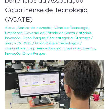
benefícios da Associação
da
Catarinense de Tecnologia
Serra
Catarinense
(ACATE)
a
Acate
,
Centro de Inovação
,
Ciência e Tecnologia
,
fazer
Empresas
,
Governo do Estado de Santa Catarina
,
parte
Inovação
,
Orion Parque
,
Sem categoria
,
Startups
/
da
março 26, 2025
/
Orion Parque Tecnológico
/
comunidade
,
Empreendedorismo
,
Empresas
,
Evento
,
cartela
Inovação
,
Orion Parque
de
benefícios
da
Associação
Catarinense
de
Tecnologia
(ACATE)