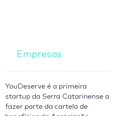
Ir
para
o
conteúdo
Empresas
YouDeserve
YouDeserve é a primeira
é
startup da Serra Catarinense a
a
fazer parte da cartela de
primeira
startup