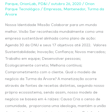
Conheça
Parque
,
OrionLab
,
PD&I
/
outubro 26, 2020
/
Orion
um
Parque Tecnológico
/
Empresas
,
Mantenedor
,
Turma da
Árvore
pouco
mais
Nossa Identidade Missão Colaborar para um mundo
a
melhor. Visão Ser reconhecida mundialmente como uma
empresa
empresa sustentável alinhada como plano de ação:
Agenda 30 da ONU e seus 17 objetivos até 2022. Valores
Sustentabilidade; Inovação; Confiança; Novos mercados;
Trabalho em equipe; Desenvolver pessoas;
Ecologicamente correto; Melhoria contínua;
Comprometimento com o cliente. Qual o modelo de
negócio da Turma da Árvore? A monetização ocorre
através de fontes de receitas distintas, seguindo nosso
próprio ecossistema, sendo assim, nosso modelo de
negócio se baseia em 4 raízes: Causa Cria o censo de
comunidade, proporciona uma ideologia, mantém a união