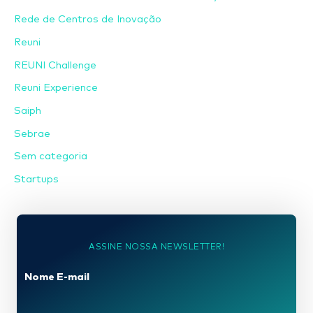
Rede de Centros de Inovação
Reuni
REUNI Challenge
Reuni Experience
Saiph
Sebrae
Sem categoria
Startups
ASSINE NOSSA NEWSLETTER!
Nome E-mail