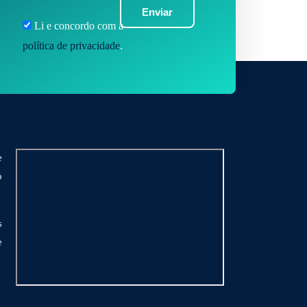
Enviar
Li e concordo com a
política de privacidade
.
e
o
s
e