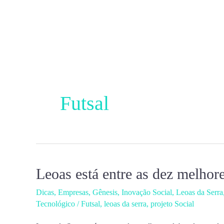
Ir
para
o
conteúdo
Futsal
Leoas está entre as dez melho
Leoas
está
Dicas
,
Empresas
,
Gênesis
,
Inovação Social
,
Leoas da Serra
entre
Tecnológico
/
Futsal
,
leoas da serra
,
projeto Social
as