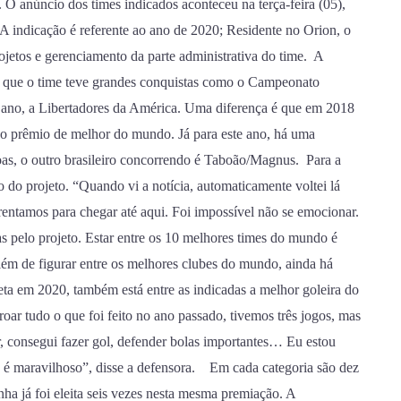
 O anúncio dos times indicados aconteceu na terça-feira (05),
. A indicação é referente ao ano de 2020; Residente no Orion, o
jetos e gerenciamento da parte administrativa do time. A
em que o time teve grandes conquistas como o Campeonato
le ano, a Libertadores da América. Uma diferença é que em 2018
ao prêmio de melhor do mundo. Já para este ano, há uma
oas, o outro brasileiro concorrendo é Taboão/Magnus. Para a
o do projeto. “Quando vi a notícia, automaticamente voltei lá
entamos para chegar até aqui. Foi impossível não se emocionar.
 pelo projeto. Estar entre os 10 melhores times do mundo é
lém de figurar entre os melhores clubes do mundo, ainda há
ta em 2020, também está entre as indicadas a melhor goleira do
ar tudo o que foi feito no ano passado, tivemos três jogos, mas
, consegui fazer gol, defender bolas importantes… Eu estou
 já é maravilhoso”, disse a defensora. Em cada categoria são dez
a já foi eleita seis vezes nesta mesma premiação. A