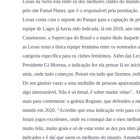
Leoas da Serra está entre os dez melhores clubes do mundo.
dez
pelo site Futsal Planet, que é o responsável pela premiação
melhores
Leoas conta com o suporte do Parque para a captação de pro
equipes
equipe de Lages já havia sido indicada, lá em 2018, ano 
do
Catarinense, a Supercopa do Brasil e o maior título daque
mundo
as Leoas eram a única equipe feminina entre os nomeados 
categoria específica para os clubes femininos. Além das Le
Presidente Gi Morena, a indicação fez ela pensar lá no iníci
atrás, onde tudo começou. Pensei em tudo que fizemos, enfr
De um ginásio vazio a uma multidão de pessoas apaixonadas
algo imensurável. Não é só futsal, é sobre mudar vidas”. A
mais para comemorar: a goleira Regiane, que defendeu a me
mundo em 2020. “Acredito que essa indicação veio para coro
foram jogos excelentes, onde eu consegui dar o meu melhor
muito feliz, muito grata e só de estar entre as dez pra mim
indicados e é daí que saem os melhores do mundo. Amandinh