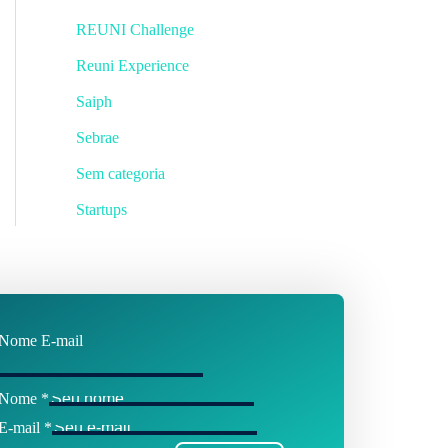
REUNI Challenge
Reuni Experience
Saiph
Sebrae
Sem categoria
Startups
Nome E-mail
Nome
*
E-mail
*