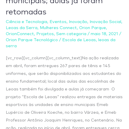
municipais; aulas já foram
materiais
retomadas
esportivos
às
Ciência e Tecnologia
,
Eventos
,
Inovação
,
Inovação Social
,
unidades
Leoas da Serra
,
Mulheres Connect
,
Orion Parque
,
OrionConnect
,
Projetos
,
Sem categoria
/
maio 18, 2021
/
de
Orion Parque Tecnológico
/
Escola de Leoas
,
leoas da
ensino
serra
municipais;
[vc_row][vc_column][vc_column_text]Na ação realizada
aulas
em abril, foram entregues 267 pares de tênis e 145
já
uniformes, que serão disponibilizados aos estudantes do
foram
ensino fundamental; local das aulas das escolinhas de
retomadas
Leoas também foi divulgada e aulas já começaram O
projeto “Escola de Leoas” realizou entregas de materiais
esportivos às unidades de ensino municipais Emeb
Lupércio de Oliveira Koeche, no bairro Várzea, e Emeb
Professor Antônio Joaquim Henriques, no Centenário. Na
ação, realizada no início de abril, foram entregues cerca