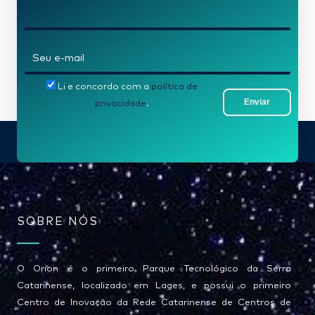
e
*
E
-
Li e concordo com a
política de
m
Enviar
privacidade
.
a
i
l
*
SOBRE NÓS
O Orion é o primeiro Parque Tecnológico da Serra
Catarinense, localizado em Lages, e possui o primeiro
Centro de Inovação da Rede Catarinense de Centros de