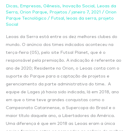
as
Dicas
,
Empresas
,
Gênesis
,
Inovação Social
,
Leoas da
Serra
,
Orion Parque
,
Projetos
/
janeiro 7, 2021
/
Orion
dez
Parque Tecnológico
/
Futsal
,
leoas da serra
,
projeto
melhores
Social
equipes
Leoas da Serra está entre os dez melhores clubes do
do
mundo. O anúncio dos times indicados aconteceu na
mundo
terça-feira (05), pelo site Futsal Planet, que é o
responsável pela premiação. A indicação é referente ao
ano de 2020; Residente no Orion, o Leoas conta com o
suporte do Parque para a captação de projetos e
gerenciamento da parte administrativa do time. A
equipe de Lages já havia sido indicada, lá em 2018, ano
em que o time teve grandes conquistas como o
Campeonato Catarinense, a Supercopa do Brasil e o
maior título daquele ano, a Libertadores da América.
Uma diferença é que em 2018 as Leoas eram a única