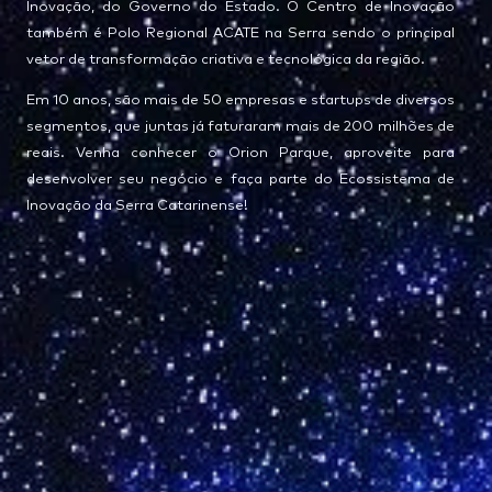
Inovação, do Governo do Estado. O Centro de Inovação
também é Polo Regional ACATE na Serra sendo o principal
vetor de transformação criativa e tecnológica da região.
Em 10 anos, são mais de 50 empresas e startups de diversos
segmentos, que juntas já faturaram mais de 200 milhões de
reais. Venha conhecer o Orion Parque, aproveite para
desenvolver seu negócio e faça parte do Ecossistema de
Inovação da Serra Catarinense!