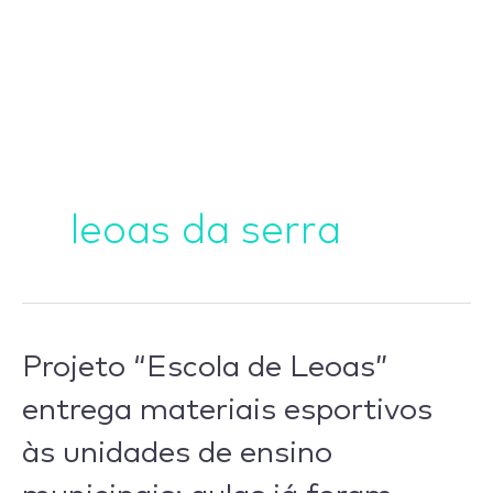
Ir
para
o
conteúdo
leoas da serra
Projeto
Projeto “Escola de Leoas”
“Escola
entrega materiais esportivos
de
às unidades de ensino
Leoas”
entrega