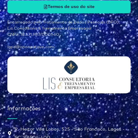
Termos de uso do site
Encarregado pelo Tratamento de Dados Pessoais (DPO):
Lis Consultoria & Treinamento Empresarial
CNPJ: 18.571.987/0001-60
lgpd@orionparque.com
Informações
R. Heitor Villa Lobos, 525 - São Francisco, Lages -
SC, 88506-400