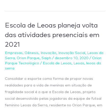
Escola
Escola de Leoas planeja volta
de
das atividades presenciais em
Leoas
2021
planeja
volta
Empresas
,
Gênesis
,
Inovação
,
Inovação Social
,
Leoas da
das
Serra
,
Orion Parque
,
Saiph
/
dezembro 10, 2020
/
Orion
atividades
Parque Tecnológico
/
Escola de Leoas
,
Leoas
,
leoas da
serra
presenciais
em
Consolidar o esporte como forma de propor novas
2021
realidades para a vida de meninas em situação de
fragilidade social é o que a Escola de Leoas, projeto
social desenvolvido pelas jogadoras da equipe de futsal
feminino Leoas da Serra, residente no Orion Parque, em