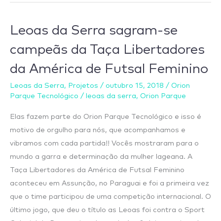
Leoas
Leoas da Serra sagram-se
da
campeãs da Taça Libertadores
Serra
da América de Futsal Feminino
sagram-
se
Leoas da Serra
,
Projetos
/
outubro 15, 2018
/
Orion
campeãs
Parque Tecnológico
/
leoas da serra
,
Orion Parque
da
Elas fazem parte do Orion Parque Tecnológico e isso é
Taça
motivo de orgulho para nós, que acompanhamos e
Libertadores
vibramos com cada partida!! Vocês mostraram para o
da
mundo a garra e determinação da mulher lageana. A
América
Taça Libertadores da América de Futsal Feminino
de
aconteceu em Assunção, no Paraguai e foi a primeira vez
Futsal
que o time participou de uma competição internacional. O
Feminino
último jogo, que deu o título as Leoas foi contra o Sport