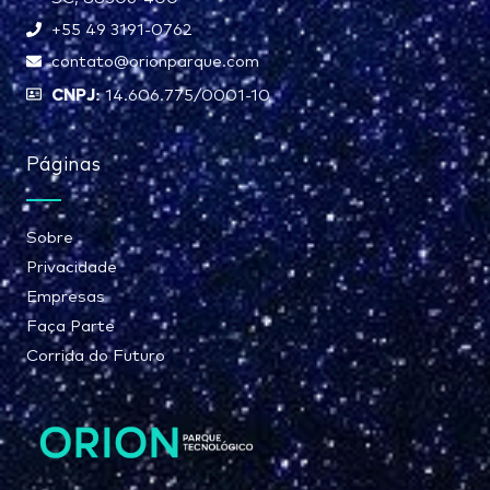
+55 49 3191-0762
contato@orionparque.com
CNPJ:
14.606.775/0001-10
Páginas
Sobre
Privacidade
Empresas
Faça Parte
Corrida do Futuro