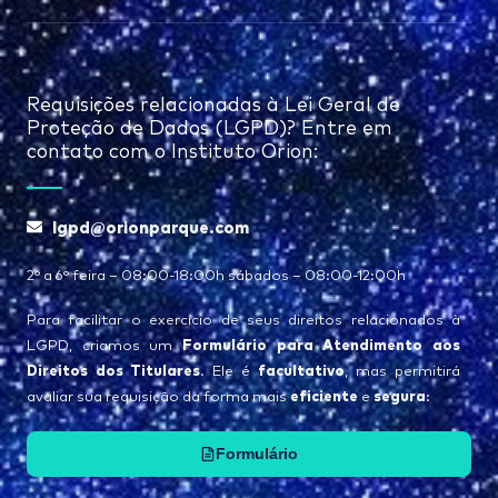
Requisições relacionadas à Lei Geral de
Proteção de Dados (LGPD)? Entre em
contato com o Instituto Orion:
lgpd@orionparque.com
2° a 6° feira – 08:00-18:00h sábados – 08:00-12:00h
Para facilitar o exercício de seus direitos relacionados à
Formulário para Atendimento aos
LGPD, criamos um
Direitos dos Titulares
facultativo
. Ele é
, mas permitirá
eficiente
segura
avaliar sua requisição da forma mais
e
:
Formulário