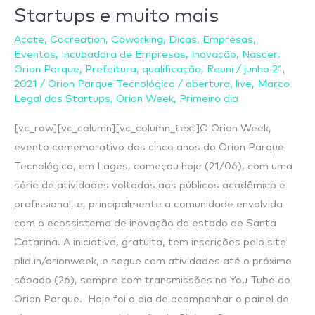
Startups e muito mais
#dia
1
Acate
,
Cocreation
,
Coworking
,
Dicas
,
Empresas
,
–
Eventos
,
Incubadora de Empresas
,
Inovação
,
Nascer
,
Abertura,
Orion Parque
,
Prefeitura
,
qualificação
,
Reuni
/
junho 21,
2021
/
Orion Parque Tecnológico
/
abertura
,
live
,
Marco
Marco
Legal das Startups
,
Orion Week
,
Primeiro dia
Legal
das
[vc_row][vc_column][vc_column_text]O Orion Week,
Startups
evento comemorativo dos cinco anos do Orion Parque
e
Tecnológico, em Lages, começou hoje (21/06), com uma
muito
série de atividades voltadas aos públicos acadêmico e
mais
profissional, e, principalmente a comunidade envolvida
com o ecossistema de inovação do estado de Santa
Catarina. A iniciativa, gratuita, tem inscrições pelo site
plid.in/orionweek, e segue com atividades até o próximo
sábado (26), sempre com transmissões no You Tube do
Orion Parque. Hoje foi o dia de acompanhar o painel de