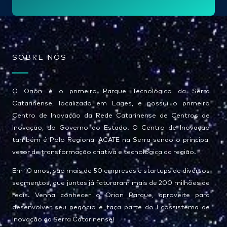
l
*
SOBRE NÓS
O Orion é o primeiro Parque Tecnológico da Serra
Catarinense, localizado em Lages, e possui o primeiro
Centro de Inovação da Rede Catarinense de Centros de
Inovação, do Governo do Estado. O Centro de Inovação
também é Polo Regional ACATE na Serra sendo o principal
vetor de transformação criativa e tecnológica da região.
Em 10 anos, são mais de 50 empresas e startups de diversos
segmentos, que juntas já faturaram mais de 200 milhões de
reais. Venha conhecer o Orion Parque, aproveite para
desenvolver seu negócio e faça parte do Ecossistema de
Inovação da Serra Catarinense!