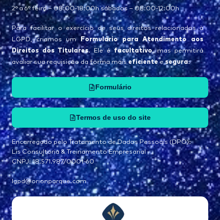
2° a 6° feira – 08:00-18:00h sábados – 08:00-12:00h
Para facilitar o exercício de seus direitos relacionados à
Formulário para Atendimento aos
LGPD, criamos um
Direitos dos Titulares
facultativo
. Ele é
, mas permitirá
eficiente
segura
avaliar sua requisição da forma mais
e
:
Formulário
Termos de uso do site
Encarregado pelo Tratamento de Dados Pessoais (DPO):
Lis Consultoria & Treinamento Empresarial
CNPJ: 18.571.987/0001-60
lgpd@orionparque.com