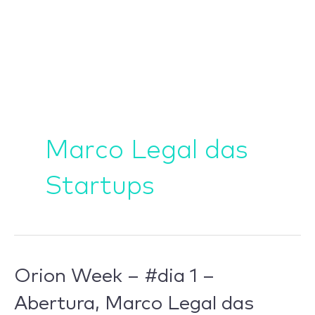
Ir
para
o
conteúdo
Marco Legal das
Startups
Orion
Orion Week – #dia 1 –
Week
Abertura, Marco Legal das
–