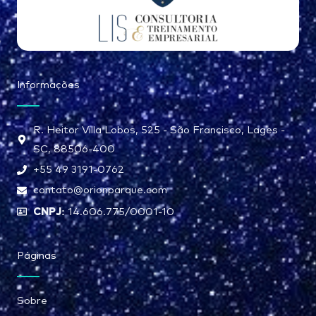
Informações
R. Heitor Villa Lobos, 525 - São Francisco, Lages -
SC, 88506-400
+55 49 3191-0762
contato@orionparque.com
CNPJ:
14.606.775/0001-10
Páginas
Sobre