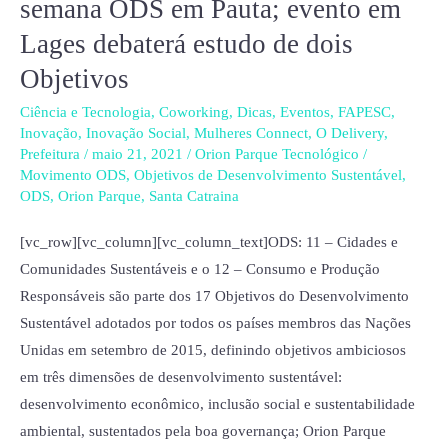
semana ODS em Pauta; evento em
SC
Lages debaterá estudo de dois
promove
Objetivos
semana
ODS
Ciência e Tecnologia
,
Coworking
,
Dicas
,
Eventos
,
FAPESC
,
em
Inovação
,
Inovação Social
,
Mulheres Connect
,
O Delivery
,
Prefeitura
/
maio 21, 2021
/
Orion Parque Tecnológico
/
Pauta;
Movimento ODS
,
Objetivos de Desenvolvimento Sustentável
,
evento
ODS
,
Orion Parque
,
Santa Catraina
em
Lages
[vc_row][vc_column][vc_column_text]ODS: 11 – Cidades e
debaterá
Comunidades Sustentáveis e o 12 – Consumo e Produção
estudo
Responsáveis são parte dos 17 Objetivos do Desenvolvimento
de
Sustentável adotados por todos os países membros das Nações
dois
Unidas em setembro de 2015, definindo objetivos ambiciosos
Objetivos
em três dimensões de desenvolvimento sustentável:
desenvolvimento econômico, inclusão social e sustentabilidade
ambiental, sustentados pela boa governança; Orion Parque