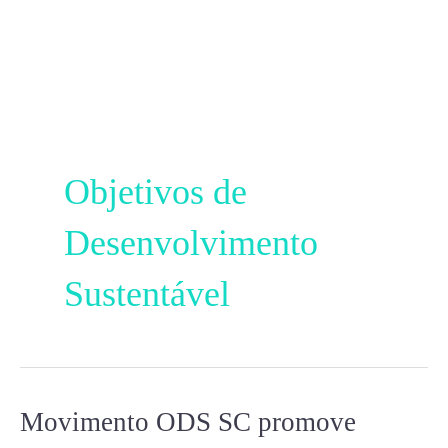
Ir
para
o
conteúdo
Objetivos de
Desenvolvimento
Sustentável
Movimento ODS SC promove
Movimento
ODS