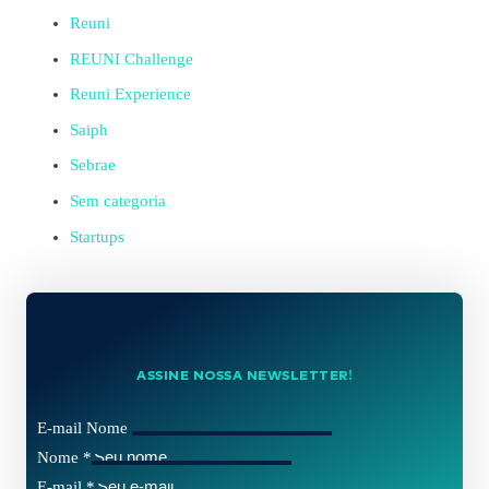
Reuni
REUNI Challenge
Reuni Experience
Saiph
Sebrae
Sem categoria
Startups
ASSINE NOSSA NEWSLETTER!
E-mail Nome
Nome
*
E-mail
*