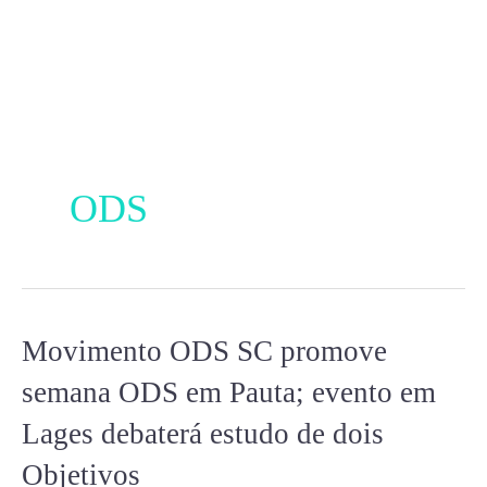
Ir
para
o
conteúdo
ODS
Movimento
Movimento ODS SC promove
ODS
semana ODS em Pauta; evento em
SC
Lages debaterá estudo de dois
promove
semana
Objetivos