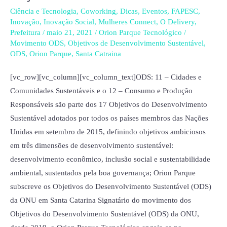
ODS
Ciência e Tecnologia
,
Coworking
,
Dicas
,
Eventos
,
FAPESC
,
em
Inovação
,
Inovação Social
,
Mulheres Connect
,
O Delivery
,
Pauta;
Prefeitura
/
maio 21, 2021
/
Orion Parque Tecnológico
/
evento
Movimento ODS
,
Objetivos de Desenvolvimento Sustentável
,
ODS
,
Orion Parque
,
Santa Catraina
em
Lages
[vc_row][vc_column][vc_column_text]ODS: 11 – Cidades e
debaterá
Comunidades Sustentáveis e o 12 – Consumo e Produção
estudo
Responsáveis são parte dos 17 Objetivos do Desenvolvimento
de
Sustentável adotados por todos os países membros das Nações
dois
Unidas em setembro de 2015, definindo objetivos ambiciosos
Objetivos
em três dimensões de desenvolvimento sustentável:
desenvolvimento econômico, inclusão social e sustentabilidade
ambiental, sustentados pela boa governança; Orion Parque
subscreve os Objetivos do Desenvolvimento Sustentável (ODS)
da ONU em Santa Catarina Signatário do movimento dos
Objetivos do Desenvolvimento Sustentável (ODS) da ONU,