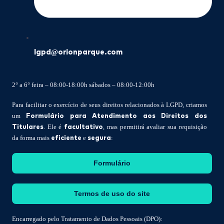
lgpd@orionparque.com
2° a 6° feira – 08:00-18:00h sábados – 08:00-12:00h
Para facilitar o exercício de seus direitos relacionados à LGPD, criamos
Formulário para Atendimento aos Direitos dos
um
Titulares
facultativo
. Ele é
, mas permitirá avaliar sua requisição
eficiente
segura
da forma mais
e
:
Formulário
Termos de uso do site
Encarregado pelo Tratamento de Dados Pessoais (DPO):