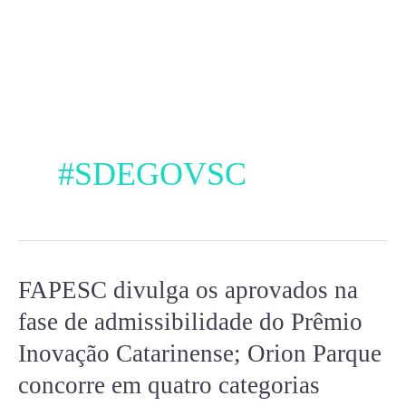
Ir
para
o
conteúdo
#SDEGOVSC
FAPESC divulga os aprovados na
FAPESC
divulga
fase de admissibilidade do Prêmio
os
Inovação Catarinense; Orion Parque
aprovados
concorre em quatro categorias
na