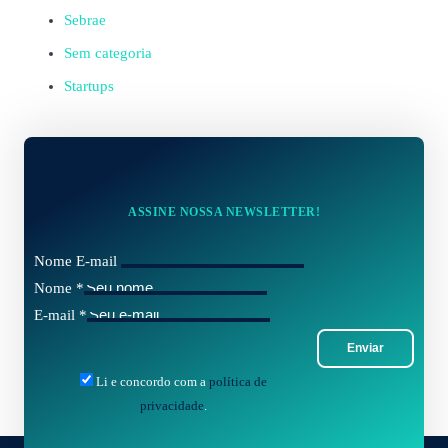
Sebrae
Sem categoria
Startups
ASSINE NOSSA NEWSLETTER!
Nome E-mail
Nome
*
E-mail
*
Enviar
Li e concordo com a
política de
privacidade
.