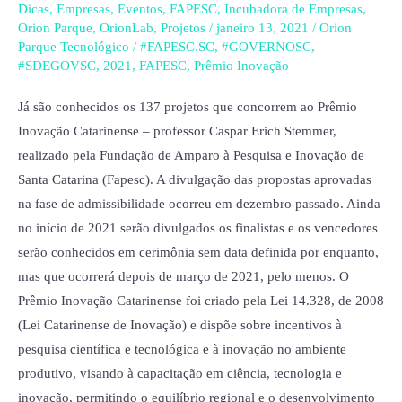
fase
Dicas
,
Empresas
,
Eventos
,
FAPESC
,
Incubadora de Empresas
,
de
Orion Parque
,
OrionLab
,
Projetos
/
janeiro 13, 2021
/
Orion
Parque Tecnológico
/
#FAPESC.SC
,
#GOVERNOSC
,
admissibilidade
#SDEGOVSC
,
2021
,
FAPESC
,
Prêmio Inovação
do
Prêmio
Já são conhecidos os 137 projetos que concorrem ao Prêmio
Inovação
Inovação Catarinense – professor Caspar Erich Stemmer,
Catarinense;
realizado pela Fundação de Amparo à Pesquisa e Inovação de
Orion
Santa Catarina (Fapesc). A divulgação das propostas aprovadas
Parque
na fase de admissibilidade ocorreu em dezembro passado. Ainda
concorre
no início de 2021 serão divulgados os finalistas e os vencedores
em
serão conhecidos em cerimônia sem data definida por enquanto,
quatro
mas que ocorrerá depois de março de 2021, pelo menos. O
categorias
Prêmio Inovação Catarinense foi criado pela Lei 14.328, de 2008
(Lei Catarinense de Inovação) e dispõe sobre incentivos à
pesquisa científica e tecnológica e à inovação no ambiente
produtivo, visando à capacitação em ciência, tecnologia e
inovação, permitindo o equilíbrio regional e o desenvolvimento