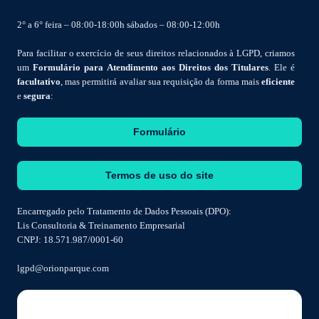
2° a 6° feira – 08:00-18:00h sábados – 08:00-12:00h
Para facilitar o exercício de seus direitos relacionados à LGPD, criamos
um
Formulário para Atendimento aos Direitos dos Titulares
. Ele é
facultativo
, mas permitirá avaliar sua requisição da forma mais
eficiente
e
segura
:
Formulário
Termos de uso do site
Encarregado pelo Tratamento de Dados Pessoais (DPO):
Lis Consultoria & Treinamento Empresarial
CNPJ: 18.571.987/0001-60
lgpd@orionparque.com