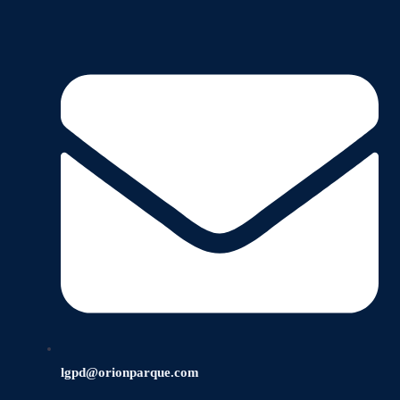
lgpd@orionparque.com