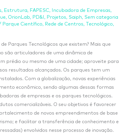
s
,
Estrutura
,
FAPESC
,
Incubadora de Empresas
,
que
,
OrionLab
,
PD&I
,
Projetos
,
Saiph
,
Sem categoria
/
Parque Científico
,
Rede de Centros
,
Tecnológico
,
s de Parques Tecnológicos que existem? Mais que
ão são articuladores de uma dinâmica de
um prédio ou mesmo de uma cidade; aproveite para
ssos resultados alcançados. Os parques tem um
nstalados. Com a globalização, novas experiências
vimento econômico, sendo algumas dessas formas
incubadoras de empresas e os parques tecnológicos.
tos comercializáveis. O seu objetivos é favorecer
 fortalecimento de novos empreendimentos de base
rismo; e facilitar a transferência de conhecimento e
eressadas) envolvidos nesse processo de inovação.