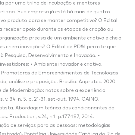
por uma trilha de incubação e mentores
 etapa. Sua empresa já está há mais de quatro
vo produto para se manter competitivo? O Edital
a receber apoio durante as etapas de criação ou
organização precisa de um ambiente criativo e cheio
s criem inovações? O Edital de PD&I permite que
à Pesquisa, Desenvolvimento e Inovação. •
nvestidores; • Ambiente inovador e criativo.
 Promotoras de Empreendimentos de Tecnologias
o, análise e proposição. Brasília: Anprotec. 2020.
e de Modernização: notas sobre a experiência
v. 34, n. 5, p. 21-31, set-out, 1994. GAINO,
tista. Abordagem teórica dos condicionantes da
. Production, v.24, n.1, p.177-187, 2014.
ão de serviços para as pessoas: metodologias
estrado)-Pontifícia Universidade Católica do Rio de