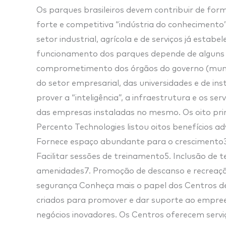
Os parques brasileiros devem contribuir de fo
forte e competitiva “indústria do conhecimento
setor industrial, agrícola e de serviços já esta
funcionamento dos parques depende de alguns fa
comprometimento dos órgãos do governo (municip
do setor empresarial, das universidades e de in
prover a “inteligência”, a infraestrutura e os s
das empresas instaladas no mesmo. Os oito prin
Percento Technologies listou oitos benefícios a
Fornece espaço abundante para o crescimento3.
Facilitar sessões de treinamento5. Inclusão de 
amenidades7. Promoção de descanso e recreaçã
segurança Conheça mais o papel dos Centros d
criados para promover e dar suporte ao empree
negócios inovadores. Os Centros oferecem ser