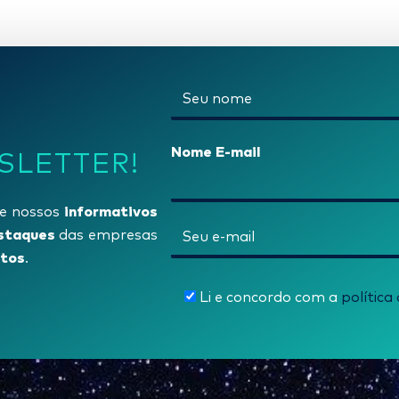
N
o
m
Nome E-mail
SLETTER!
e
*
informativos
e nossos
E
staques
das empresas
tos
-
.
m
Li e concordo com a
política
a
i
l
*