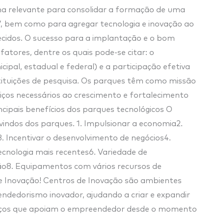
rma relevante para consolidar a formação de uma
”, bem como para agregar tecnologia e inovação ao
belecidos. O sucesso para a implantação e o bom
tores, dentre os quais pode-se citar: o
al, estadual e federal) e a participação efetiva
stituições de pesquisa. Os parques têm como missão
erviços necessários ao crescimento e fortalecimento
cipais benefícios dos parques tecnológicos O
dvindos dos parques. 1. Impulsionar a economia2.
 Incentivar o desenvolvimento de negócios4.
tecnologia mais recentes6. Variedade de
o8. Equipamentos com vários recursos de
e Inovação! Centros de Inovação são ambientes
ndedorismo inovador, ajudando a criar e expandir
viços que apoiam o empreendedor desde o momento