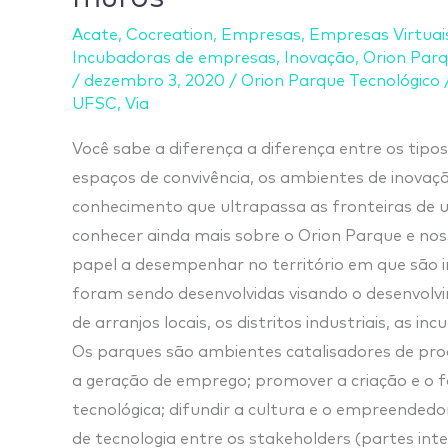
científicos
Acate
,
Cocreation
,
Empresas
,
Empresas Virtuai
e
Incubadoras de empresas
,
Inovação
,
Orion Par
tecnológicos
/
dezembro 3, 2020
/
Orion Parque Tecnológico
no
UFSC
,
Via
território
Você sabe a diferença a diferença entre os tipo
–
espaços de convivência, os ambientes de inovaç
A
conhecimento que ultrapassa as fronteiras de 
importância
conhecer ainda mais sobre o Orion Parque e no
dos
papel a desempenhar no território em que são i
parques
foram sendo desenvolvidas visando o desenvol
além
de arranjos locais, os distritos industriais, as 
de
Os parques são ambientes catalisadores de produ
seus
a geração de emprego; promover a criação e o
muros
tecnológica; difundir a cultura e o empreendedo
de tecnologia entre os stakeholders (partes int