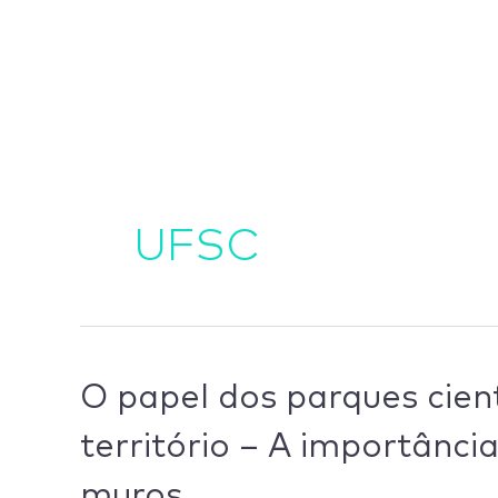
Ir
para
o
conteúdo
UFSC
O
O papel dos parques cient
papel
território – A importânci
dos
parques
muros