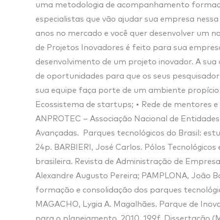
uma metodologia de acompanhamento formada 
especialistas que vão ajudar sua empresa nessa
anos no mercado e você quer desenvolver um no
de Projetos Inovadores é feito para sua empres
desenvolvimento de um projeto inovador. A sua 
de oportunidades para que os seus pesquisadore
sua equipe faça porte de um ambiente propício 
Ecossistema de startups; • Rede de mentores e i
ANPROTEC – Associação Nacional de Entidades
Avançadas. Parques tecnológicos do Brasil: estud
24p. BARBIERI, José Carlos. Pólos Tecnológicos 
brasileira. Revista de Administração de Empresas, 
Alexandre Augusto Pereira; PAMPLONA, João Ba
formação e consolidação dos parques tecnológicos
MAGACHO, Lygia A. Magalhães. Parque de Inovaç
para o planejamento. 2010, 199f. Dissertação (M