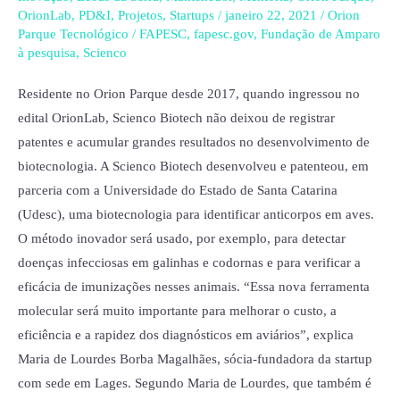
para
OrionLab
,
PD&I
,
Projetos
,
Startups
/
janeiro 22, 2021
/
Orion
diagnóstico
Parque Tecnológico
/
FAPESC
,
fapesc.gov
,
Fundação de Amparo
de
à pesquisa
,
Scienco
infecções
Residente no Orion Parque desde 2017, quando ingressou no
em
edital OrionLab, Scienco Biotech não deixou de registrar
aves
patentes e acumular grandes resultados no desenvolvimento de
biotecnologia. A Scienco Biotech desenvolveu e patenteou, em
parceria com a Universidade do Estado de Santa Catarina
(Udesc), uma biotecnologia para identificar anticorpos em aves.
O método inovador será usado, por exemplo, para detectar
doenças infecciosas em galinhas e codornas e para verificar a
eficácia de imunizações nesses animais. “Essa nova ferramenta
molecular será muito importante para melhorar o custo, a
eficiência e a rapidez dos diagnósticos em aviários”, explica
Maria de Lourdes Borba Magalhães, sócia-fundadora da startup
com sede em Lages. Segundo Maria de Lourdes, que também é