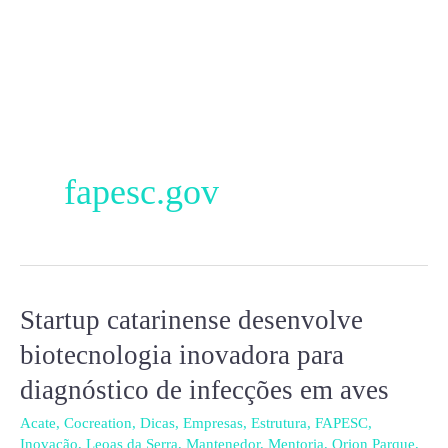
Ir
para
o
conteúdo
fapesc.gov
Startup catarinense desenvolve
Startup
catarinense
biotecnologia inovadora para
desenvolve
diagnóstico de infecções em aves
biotecnologia
inovadora
Acate
,
Cocreation
,
Dicas
,
Empresas
,
Estrutura
,
FAPESC
,
Inovação
,
Leoas da Serra
,
Mantenedor
,
Mentoria
,
Orion Parque
,