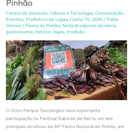
Pinhão
para
Centro de Inovação
,
Ciência e Tecnologia
,
Comunicação
,
o
Eventos
,
Prefeitura de Lages
/
junho 10, 2026
/
Pablo
festival
Gomes
/
Festa do Pinhão
,
festival sabores da serra
,
gastronômico
gastronomia
,
história
,
lages
,
tradição
da
Festa
do
Pinhão
O Orion Parque Tecnológico teve importante
participação no Festival Sabores da Serra, um dos
principais atrativos da 36ª Festa Nacional do Pinhão, em