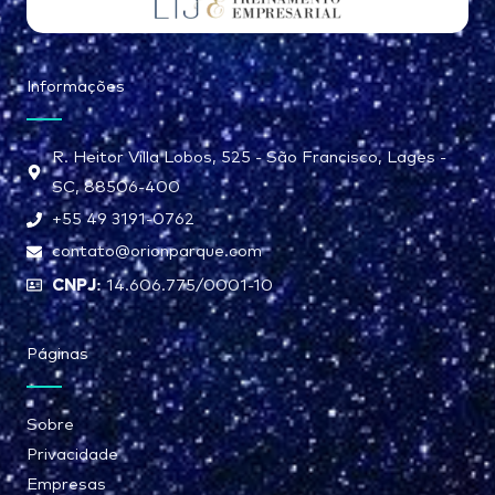
Informações
R. Heitor Villa Lobos, 525 - São Francisco, Lages -
SC, 88506-400
+55 49 3191-0762
contato@orionparque.com
CNPJ:
14.606.775/0001-10
Páginas
Sobre
Privacidade
Empresas