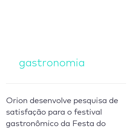
Ir
para
o
conteúdo
gastronomia
Orion
Orion desenvolve pesquisa de
desenvolve
satisfação para o festival
pesquisa
gastronômico da Festa do
de
satisfação