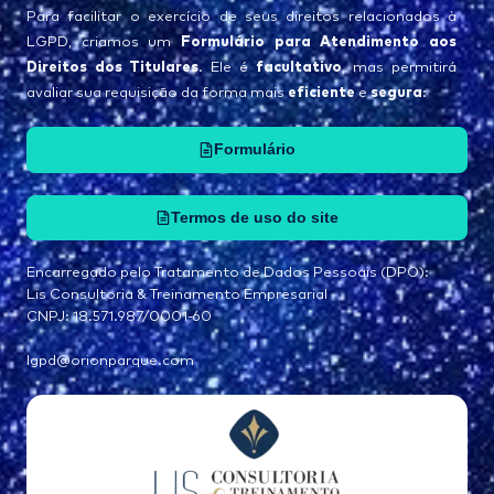
Para facilitar o exercício de seus direitos relacionados à
Formulário para Atendimento aos
LGPD, criamos um
Direitos dos Titulares
facultativo
. Ele é
, mas permitirá
eficiente
segura
avaliar sua requisição da forma mais
e
:
Formulário
Termos de uso do site
Encarregado pelo Tratamento de Dados Pessoais (DPO):
Lis Consultoria & Treinamento Empresarial
CNPJ: 18.571.987/0001-60
lgpd@orionparque.com