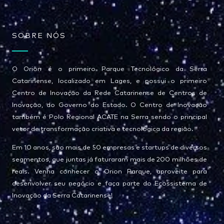
SOBRE NÓS
O Orion é o primeiro Parque Tecnológico da Serra
Catarinense, localizado em Lages, e possui o primeiro
Centro de Inovação da Rede Catarinense de Centros de
Inovação, do Governo do Estado. O Centro de Inovação
também é Polo Regional ACATE na Serra sendo o principal
vetor de transformação criativa e tecnológica da região.
Em 10 anos, são mais de 50 empresas e startups de diversos
segmentos, que juntas já faturaram mais de 200 milhões de
reais. Venha conhecer o Orion Parque, aproveite para
desenvolver seu negócio e faça parte do Ecossistema de
Inovação da Serra Catarinense!