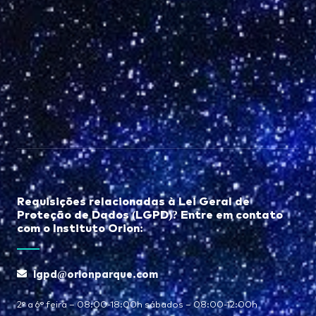
Requisições relacionadas à Lei Geral de
Proteção de Dados (LGPD)? Entre em contato
com o Instituto Orion:
lgpd@orionparque.com
2° a 6° feira – 08:00-18:00h sábados – 08:00-12:00h