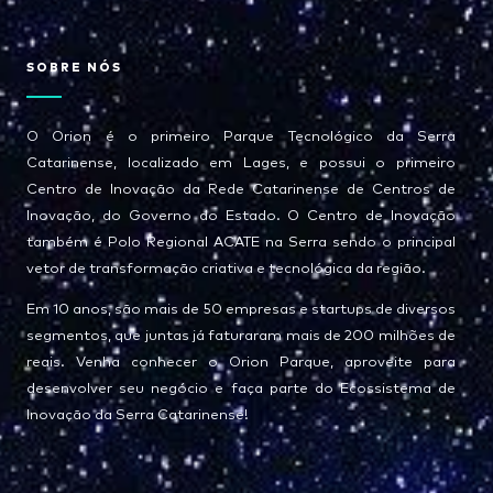
SOBRE NÓS
O Orion é o primeiro Parque Tecnológico da Serra
Catarinense, localizado em Lages, e possui o primeiro
Centro de Inovação da Rede Catarinense de Centros de
Inovação, do Governo do Estado. O Centro de Inovação
também é Polo Regional ACATE na Serra sendo o principal
vetor de transformação criativa e tecnológica da região.
Em 10 anos, são mais de 50 empresas e startups de diversos
segmentos, que juntas já faturaram mais de 200 milhões de
reais. Venha conhecer o Orion Parque, aproveite para
desenvolver seu negócio e faça parte do Ecossistema de
Inovação da Serra Catarinense!