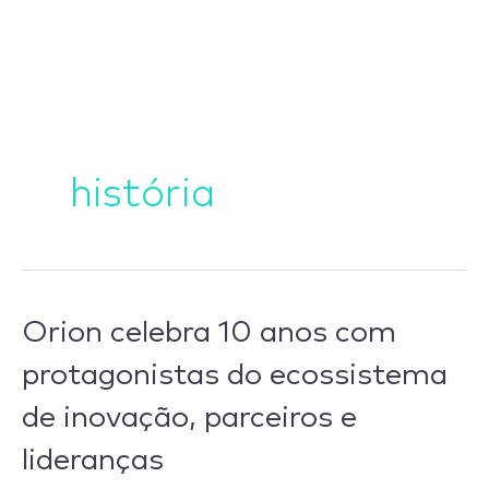
Ir
para
o
conteúdo
história
Orion
Orion celebra 10 anos com
celebra
protagonistas do ecossistema
10
de inovação, parceiros e
anos
com
lideranças
protagonistas