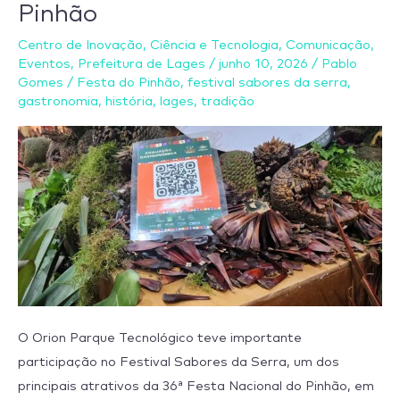
Pinhão
para
Centro de Inovação
,
Ciência e Tecnologia
,
Comunicação
,
o
Eventos
,
Prefeitura de Lages
/
junho 10, 2026
/
Pablo
festival
Gomes
/
Festa do Pinhão
,
festival sabores da serra
,
gastronômico
gastronomia
,
história
,
lages
,
tradição
da
Festa
do
Pinhão
O Orion Parque Tecnológico teve importante
participação no Festival Sabores da Serra, um dos
principais atrativos da 36ª Festa Nacional do Pinhão, em