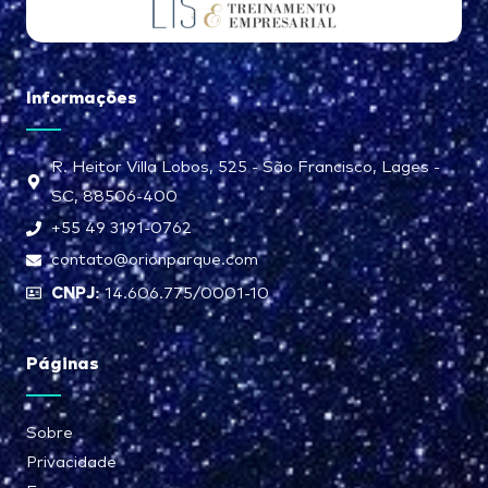
Informações
R. Heitor Villa Lobos, 525 - São Francisco, Lages -
SC, 88506-400
+55 49 3191-0762
contato@orionparque.com
CNPJ:
14.606.775/0001-10
Páginas
Sobre
Privacidade