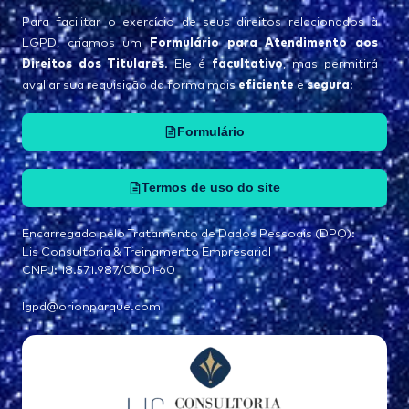
Para facilitar o exercício de seus direitos relacionados à
Formulário para Atendimento aos
LGPD, criamos um
Direitos dos Titulares
facultativo
. Ele é
, mas permitirá
eficiente
segura
avaliar sua requisição da forma mais
e
:
Formulário
Termos de uso do site
Encarregado pelo Tratamento de Dados Pessoais (DPO):
Lis Consultoria & Treinamento Empresarial
CNPJ: 18.571.987/0001-60
lgpd@orionparque.com