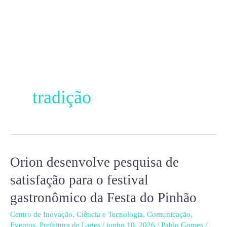
Ir
para
o
conteúdo
tradição
Orion desenvolve pesquisa de
Orion
desenvolve
satisfação para o festival
pesquisa
gastronômico da Festa do Pinhão
de
satisfação
Centro de Inovação
,
Ciência e Tecnologia
,
Comunicação
,
Eventos
,
Prefeitura de Lages
/
junho 10, 2026
/
Pablo Gomes
/