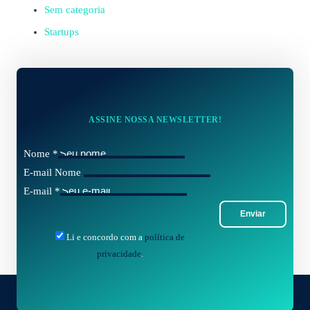
Sem categoria
Startups
ASSINE NOSSA NEWSLETTER!
Nome
*
E-mail Nome
E-mail
*
Enviar
Li e concordo com a
política de
privacidade
.