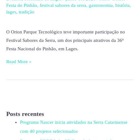
para
Festa do Pinhão
,
festival sabores da serra
,
gastronomia
,
história
,
o
lages
,
tradição
festival
gastronômico
O Orion Parque Tecnológico teve importante participação no
da
Festival Sabores da Serra, um dos principais atrativos da 36ª
Festa
Festa Nacional do Pinhão, em Lages.
do
Pinhão
Read More »
Posts recentes
Programa Nascer inicia atividades na Serra Catarinense
com 40 projetos selecionados