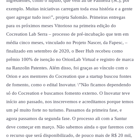
ingredientes, como o lúpulo, que vem ali de Palmeira (SC), por
exemplo. Muitas iniciativas carregam toda essa história e a gente
quer agregar tudo isso\”, projeta Salomão. Primeiras entregas
para os próximos meses Vitorioso na primeira edição do
Cocreation Lab Serra – processo de pré-incubação que tem em
média cinco meses, vinculado no Projeto Nascer, da Fapesc, –
finalizado em setembro de 2020, o Beer Hub recebeu como
prêmio 100% de isenção no OrionLab Virtual e registro de marca
na Ranzolin Patentes. Além disso, foi graças ao vínculo com o
Orion e aos mentores do Cocreation que a startup buscou fontes
de fomento, como o edital Inovatur. \”Não ficamos dependendo
só do Cocreation e buscamos fomento externo. O Inovatur teve
início ano passado, nos inscrevemos e acreditamos porque temos
um pé muito forte no turismo. Passamos da primeira fase, e
agora passamos da segunda fase. O processo ali com a Santur
deve começar em março. Não sabemos ainda o que faremos com
o recurso que será disponibilizado, de pouco mais de R$ 20 mil,