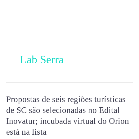
Ir
para
o
conteúdo
Lab Serra
Propostas de seis regiões turísticas
Propostas
de
de SC são selecionadas no Edital
seis
Inovatur; incubada virtual do Orion
regiões
está na lista
turísticas