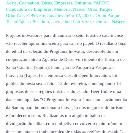
de
Acate
,
Cocreation
,
Dicas
,
Empresas
,
Estrutura
,
FAPESC
,
SC
Incubadora de Empresas
,
Mentoria
,
Nascer
,
Orion Parque
,
OrionLab
,
PD&I
,
Projetos
/
fevereiro 12, 2021
/
Orion Parque
são
Tecnológico
/
Beer.hub
,
cocreation
,
Lab Serra
,
mentoria
,
Nascer
selecionadas
no
Projetos inovadores para dinamizar o setor turístico catarinense
Edital
vão receber apoio financeiro para sair do papel. O resultado final
Inovatur;
do edital de seleção do Programa Inovatur, desenvolvido em
incubada
cooperação entre a Agência de Desenvolvimento do Turismo de
virtual
Santa Catarina (Santur), Fundação de Amparo à Pesquisa e
do
Inovação (Fapesc) e a empresa Gestalt Open Innovation, foi
Orion
publicado nesta sexta-feira, 12 de fevereiro, contemplando 13
está
propostas de seis regiões turísticas do estado. Beer Hub é uma
na
das contempladas “O Programa Inovatur é mais uma ação inédita
lista
da Santur, para impulsionar a inovação dos negócios do turismo
e fortalecer o setor. Realizamos um amplo trabalho de
divulgação do edital, com o objetivo envolver o maior número
de segmentos e o trade turístico de todas as regiões do estado”,