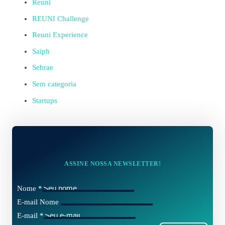
Reuni
REUNI Challenge
Reuni Experience
Saiph
Sebrae
Sem categoria
Startups
ASSINE NOSSA NEWSLETTER!
Nome
*
E-mail Nome
E-mail
*