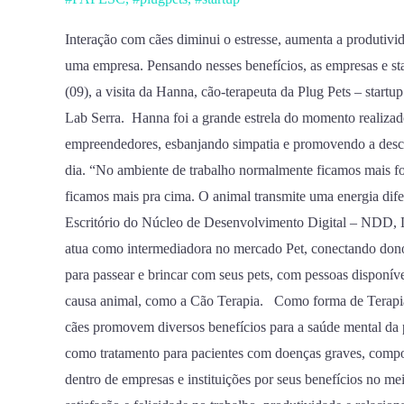
Cocreation,
promove
Interação com cães diminui o estresse, aumenta a produtivi
dia
uma empresa. Pensando nesses benefícios, as empresas e sta
de
(09), a visita da Hanna, cão-terapeuta da Plug Pets – start
Cão
Lab Serra. Hanna foi a grande estrela do momento realizad
Terapia
empreendedores, esbanjando simpatia e promovendo a desco
no
dia. “No ambiente de trabalho normalmente ficamos mais f
Orion
ficamos mais pra cima. O animal transmite uma energia dif
Parque
Escritório do Núcleo de Desenvolvimento Digital – NDD, La
atua como intermediadora no mercado Pet, conectando don
para passear e brincar com seus pets, com pessoas disponívei
causa animal, como a Cão Terapia. Como forma de Terapia 
cães promovem diversos benefícios para a saúde mental da p
como tratamento para pacientes com doenças graves, compo
dentro de empresas e instituições por seus benefícios no m