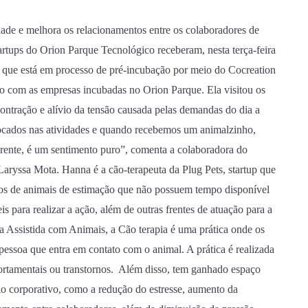
dade e melhora os relacionamentos entre os colaboradores de
rtups do Orion Parque Tecnológico receberam, nesta terça-feira
up que está em processo de pré-incubação por meio do Cocreation
o com as empresas incubadas no Orion Parque. Ela visitou os
ntração e alívio da tensão causada pelas demandas do dia a
ocados nas atividades e quando recebemos um animalzinho,
erente, é um sentimento puro”, comenta a colaboradora do
ryssa Mota. Hanna é a cão-terapeuta da Plug Pets, startup que
os de animais de estimação que não possuem tempo disponível
s para realizar a ação, além de outras frentes de atuação para a
Assistida com Animais, a Cão terapia é uma prática onde os
essoa que entra em contato com o animal. A prática é realizada
rtamentais ou transtornos. Além disso, tem ganhado espaço
eio corporativo, como a redução do estresse, aumento da