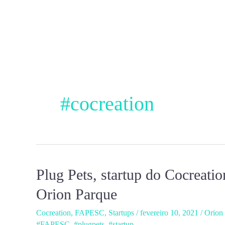
Ir
para
o
conteúdo
#cocreation
Plug Pets, startup do Cocreati
Plug
Pets,
Orion Parque
startup
Cocreation
,
FAPESC
,
Startups
/
fevereiro 10, 2021
/
Orion
do
#FAPESC
,
#plugpets
,
#startup