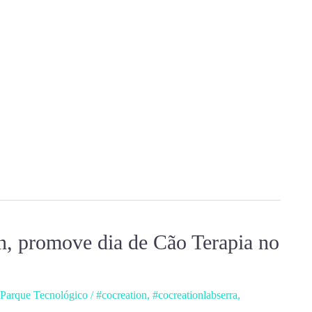
on, promove dia de Cão Terapia no
 Parque Tecnológico
/
#cocreation
,
#cocreationlabserra
,