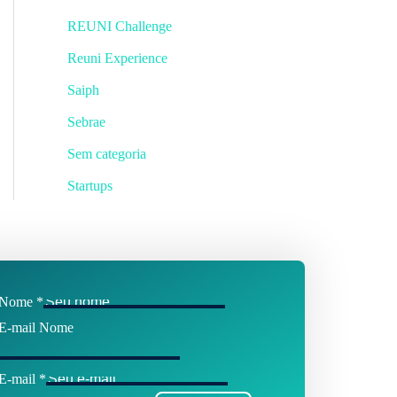
REUNI Challenge
Reuni Experience
Saiph
Sebrae
Sem categoria
Startups
Nome
*
E-mail Nome
E-mail
*