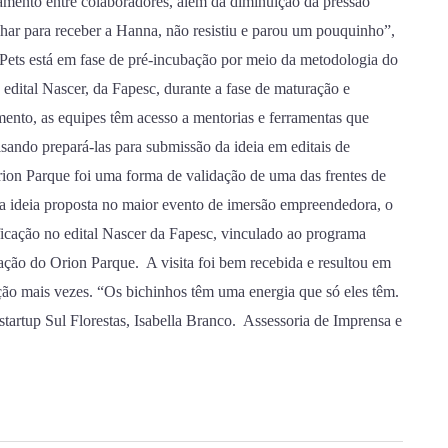
onamento entre colaboradores, além da diminuição da pressão
lhar para receber a Hanna, não resistiu e parou um pouquinho”,
Pets está em fase de pré-incubação por meio da metodologia do
edital Nascer, da Fapesc, durante a fase de maturação e
ento, as equipes têm acesso a mentorias e ferramentas que
sando prepará-las para submissão da ideia em editais de
ion Parque foi uma forma de validação de uma das frentes de
uma ideia proposta no maior evento de imersão empreendedora, o
ficação no edital Nascer da Fapesc, vinculado ao programa
ação do Orion Parque. A visita foi bem recebida e resultou em
ação mais vezes. “Os bichinhos têm uma energia que só eles têm.
tartup Sul Florestas, Isabella Branco. Assessoria de Imprensa e