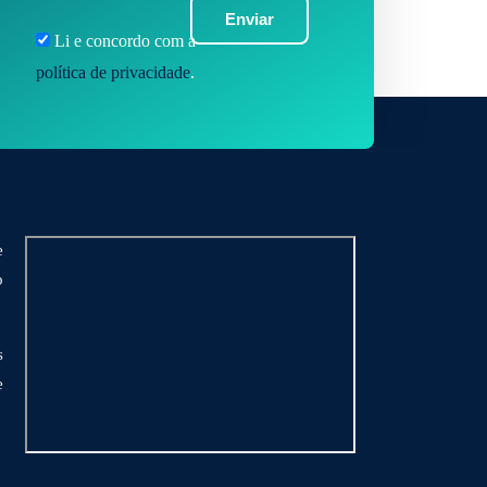
Enviar
Li e concordo com a
política de privacidade
.
e
o
s
e