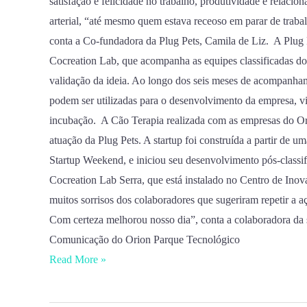
satisfação e felicidade no trabalho, produtividade e relaci
arterial, “até mesmo quem estava receoso em parar de traba
conta a Co-fundadora da Plug Pets, Camila de Liz. A Plug 
Cocreation Lab, que acompanha as equipes classificadas do 
validação da ideia. Ao longo dos seis meses de acompanham
podem ser utilizadas para o desenvolvimento da empresa, vi
incubação. A Cão Terapia realizada com as empresas do Or
atuação da Plug Pets. A startup foi construída a partir de 
Startup Weekend, e iniciou seu desenvolvimento pós-classi
Cocreation Lab Serra, que está instalado no Centro de Inov
muitos sorrisos dos colaboradores que sugeriram repetir a 
Com certeza melhorou nosso dia”, conta a colaboradora da s
Comunicação do Orion Parque Tecnológico
Read More »