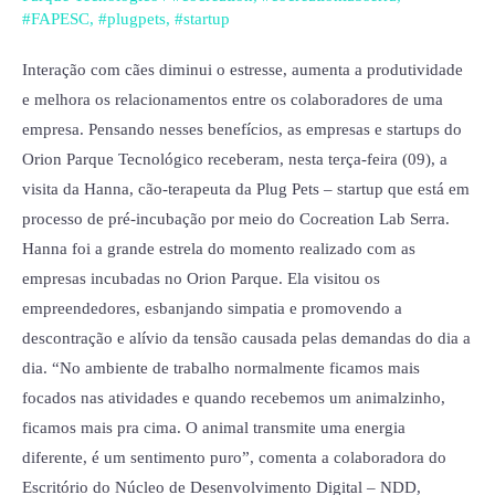
promove
#FAPESC
,
#plugpets
,
#startup
dia
de
Interação com cães diminui o estresse, aumenta a produtividade
Cão
e melhora os relacionamentos entre os colaboradores de uma
Terapia
empresa. Pensando nesses benefícios, as empresas e startups do
no
Orion Parque Tecnológico receberam, nesta terça-feira (09), a
Orion
visita da Hanna, cão-terapeuta da Plug Pets – startup que está em
Parque
processo de pré-incubação por meio do Cocreation Lab Serra.
Hanna foi a grande estrela do momento realizado com as
empresas incubadas no Orion Parque. Ela visitou os
empreendedores, esbanjando simpatia e promovendo a
descontração e alívio da tensão causada pelas demandas do dia a
dia. “No ambiente de trabalho normalmente ficamos mais
focados nas atividades e quando recebemos um animalzinho,
ficamos mais pra cima. O animal transmite uma energia
diferente, é um sentimento puro”, comenta a colaboradora do
Escritório do Núcleo de Desenvolvimento Digital – NDD,