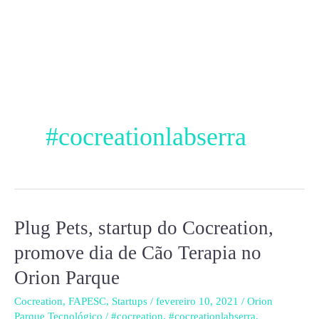
Ir
para
o
conteúdo
#cocreationlabserra
Plug Pets, startup do Cocreation,
Plug
Pets,
promove dia de Cão Terapia no
startup
Orion Parque
do
Cocreation,
Cocreation
,
FAPESC
,
Startups
/
fevereiro 10, 2021
/
Orion
Parque Tecnológico
/
#cocreation
,
#cocreationlabserra
,