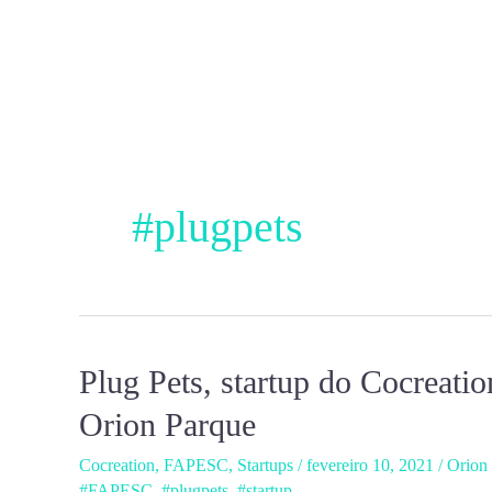
Ir
para
o
conteúdo
#plugpets
Plug Pets, startup do Cocreati
Plug
Pets,
Orion Parque
startup
Cocreation
,
FAPESC
,
Startups
/
fevereiro 10, 2021
/
Orion
do
#FAPESC
,
#plugpets
,
#startup