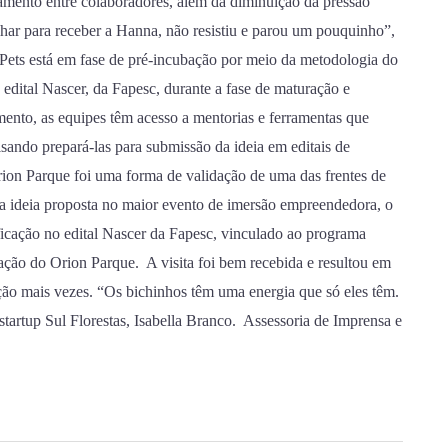
onamento entre colaboradores, além da diminuição da pressão
lhar para receber a Hanna, não resistiu e parou um pouquinho”,
Pets está em fase de pré-incubação por meio da metodologia do
edital Nascer, da Fapesc, durante a fase de maturação e
ento, as equipes têm acesso a mentorias e ferramentas que
sando prepará-las para submissão da ideia em editais de
ion Parque foi uma forma de validação de uma das frentes de
uma ideia proposta no maior evento de imersão empreendedora, o
ficação no edital Nascer da Fapesc, vinculado ao programa
ação do Orion Parque. A visita foi bem recebida e resultou em
ação mais vezes. “Os bichinhos têm uma energia que só eles têm.
tartup Sul Florestas, Isabella Branco. Assessoria de Imprensa e